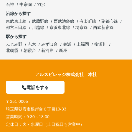
石神
中宗岡
羽沢
沿線から探す
東武東上線
武蔵野線
西武池袋線
有楽町線
副都心線
都営三田線
川越線
京浜東北線
埼京線
西武新宿線
駅から探す
ふじみ野
志木
みずほ台
鶴瀬
上福岡
柳瀬川
北朝霞
朝霞台
新河岸
新座
アルスビレッジ株式会社 本社
電話をする
〒351-0005
埼玉県朝霞市根岸台６丁目10-33
営業時間：
9:30～18:00
定休日：
火・水曜日（土日祝日も営業中）