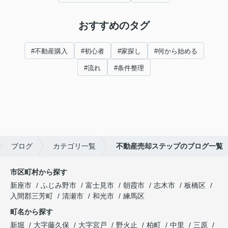
おすすめのタグ
#不動産購入
#初心者
#家探し
#何から始める
#流れ
#条件整理
ブログ
カテゴリ一覧
不動産売却ステップのブログ一覧
市区町村から探す
新座市
ふじみ野市
富士見市
朝霞市
志木市
板橋区
入間郡三芳町
清瀬市
和光市
練馬区
町名から探す
新堀
大字藤久保
大字宮戸
野火止
柏町
中里
三原