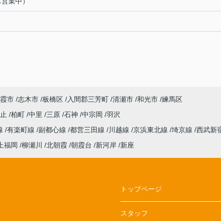
も営業中）
霞市
志木市
板橋区
入間郡三芳町
清瀬市
和光市
練馬区
火止
柏町
中里
三原
石神
中宗岡
羽沢
線
有楽町線
副都心線
都営三田線
川越線
京浜東北線
埼京線
西武新
上福岡
柳瀬川
北朝霞
朝霞台
新河岸
新座
トップページ
スタッフ