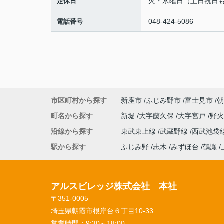
火・水曜日（土日祝日
定休日
048-424-5086
電話番号
市区町村から探す
新座市
ふじみ野市
富士見市
朝
町名から探す
新堀
大字藤久保
大字宮戸
野
沿線から探す
東武東上線
武蔵野線
西武池袋
駅から探す
ふじみ野
志木
みずほ台
鶴瀬
アルスビレッジ株式会社 本社
〒351-0005
埼玉県朝霞市根岸台６丁目10-33
営業時間：
9:30～18:00