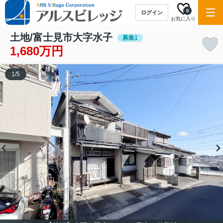
0
ログイン
お気に入り
土地/富士見市大字水子
募集1
1,680万円
1
/
5