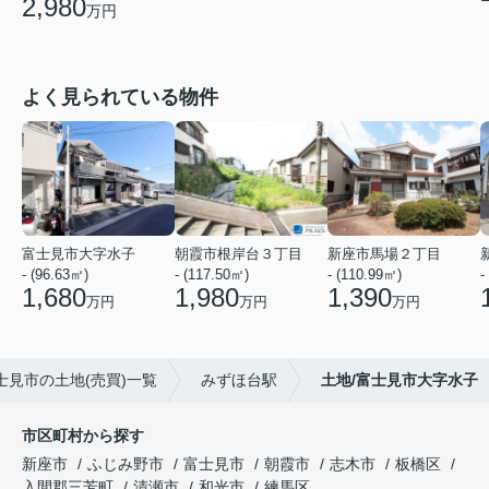
2,980
万円
よく見られている物件
富士見市大字水子
朝霞市根岸台３丁目
新座市馬場２丁目
- (96.63㎡)
- (117.50㎡)
- (110.99㎡)
-
1,680
1,980
1,390
万円
万円
万円
士見市の土地(売買)一覧
みずほ台駅
土地/富士見市大字水子
市区町村から探す
新座市
ふじみ野市
富士見市
朝霞市
志木市
板橋区
入間郡三芳町
清瀬市
和光市
練馬区