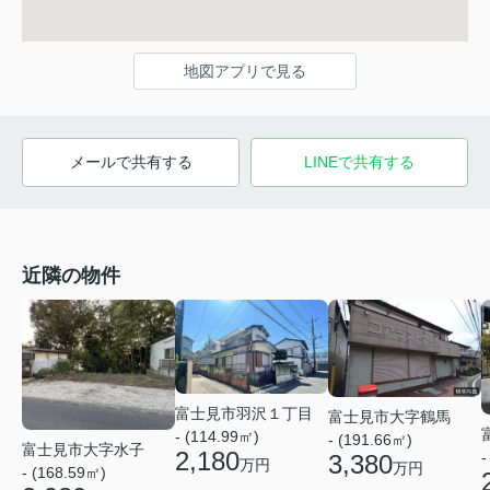
地図アプリで見る
メールで共有する
LINEで共有する
近隣の物件
富士見市羽沢１丁目
富士見市大字鶴馬
- (114.99㎡)
- (191.66㎡)
富士見市大字水子
2,180
-
3,380
万円
万円
- (168.59㎡)