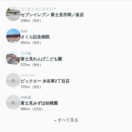
コンビニエンスストア
セブンイレブン 富士見市岡ノ坂店
338ｍ（5分）
内科
さくら記念病院
454ｍ（6分）
その他
富士見れんげこども園
570ｍ（8分）
スーパー
ビックエー 水谷東2丁目店
703ｍ（9分）
幼稚園
富士見みずほ幼稚園
900ｍ（12分）
すべて見る