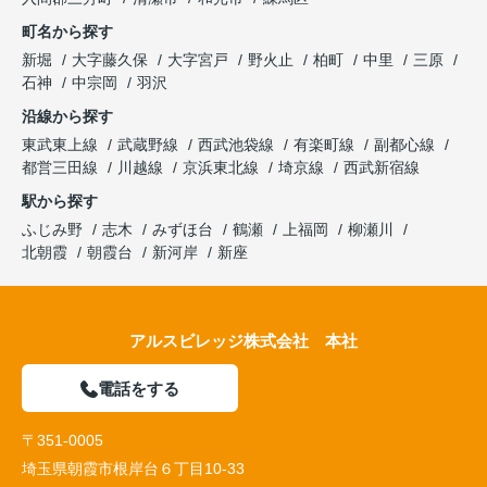
町名から探す
新堀
大字藤久保
大字宮戸
野火止
柏町
中里
三原
石神
中宗岡
羽沢
沿線から探す
東武東上線
武蔵野線
西武池袋線
有楽町線
副都心線
都営三田線
川越線
京浜東北線
埼京線
西武新宿線
駅から探す
ふじみ野
志木
みずほ台
鶴瀬
上福岡
柳瀬川
北朝霞
朝霞台
新河岸
新座
アルスビレッジ株式会社 本社
電話をする
〒351-0005
埼玉県朝霞市根岸台６丁目10-33