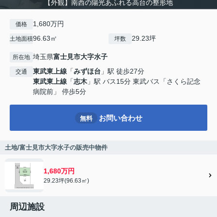
【外観】南西の陽光あふれる高台の整形地
1,680万円
価格
96.63㎡
29.23坪
土地面積
坪数
埼玉県
富士見市
大字水子
所在地
東武東上線
「
みずほ台
」駅 徒歩27分
交通
東武東上線
「
志木
」駅 バス15分 東武バス「さくら記念
病院前」 停歩5分
お問い合わせ
無料
土地/富士見市大字水子の販売中物件
1,680万円
29.23坪(96.63㎡)
周辺施設