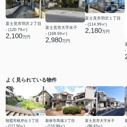
富士見市羽沢１丁目
富士見市羽沢２丁目
- (114.99㎡)
富士見市大字水子
2,180
- (120.79㎡)
万円
- (168.59㎡)
2,100
万円
2,980
万円
-
よく見られている物件
朝霞市根岸台３丁目
新座市馬場２丁目
富士見市大字水子
- (117.50㎡)
- (110.99㎡)
- (96.63㎡)
-