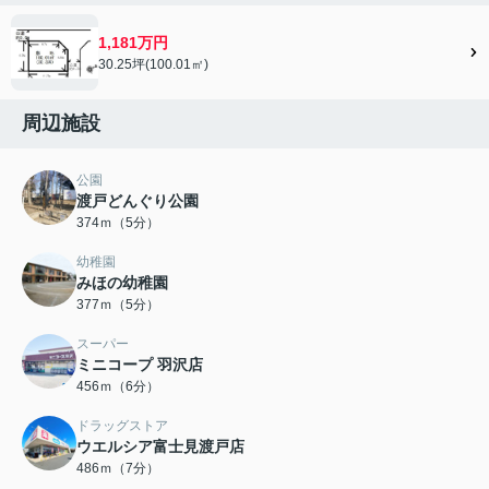
1,181万円
30.25坪(100.01㎡)
周辺施設
公園
渡戸どんぐり公園
374ｍ（5分）
幼稚園
みほの幼稚園
377ｍ（5分）
スーパー
ミニコープ 羽沢店
456ｍ（6分）
ドラッグストア
ウエルシア富士見渡戸店
486ｍ（7分）