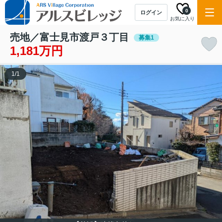
0
ログイン
お気に入り
売地／富士見市渡戸３丁目
募集1
1,181万円
1
/
1