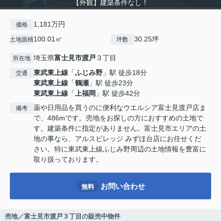
【外観】建築条件なし！
1,181万円
価格
100.01㎡
30.25坪
土地面積
坪数
埼玉県
富士見市
渡戸
３丁目
所在地
東武東上線
「
ふじみ野
」駅 徒歩18分
交通
東武東上線
「
鶴瀬
」駅 徒歩23分
東武東上線
「
上福岡
」駅 徒歩42分
薬や日用品を買うのに便利なウエルシア富士見渡戸店ま
備考
で、486mです。売地をお探しの方におすすめの土地で
す。建築条件に指定がありません。富士見市エリアの土
地の事なら、アルスビレッジ みずほ台店にお任せくだ
さい。特に東武東上線ふじみ野周辺の土地情報を豊富に
取り扱っております。
お問い合わせ
無料
売地／富士見市渡戸３丁目の販売中物件