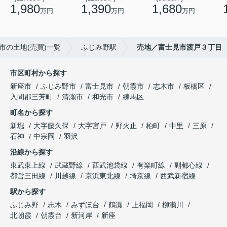
1,980
1,390
1,680
万円
万円
万円
市の土地(売買)一覧
ふじみ野駅
売地／富士見市渡戸３丁目
市区町村から探す
新座市
ふじみ野市
富士見市
朝霞市
志木市
板橋区
入間郡三芳町
清瀬市
和光市
練馬区
町名から探す
新堀
大字藤久保
大字宮戸
野火止
柏町
中里
三原
石神
中宗岡
羽沢
沿線から探す
東武東上線
武蔵野線
西武池袋線
有楽町線
副都心線
都営三田線
川越線
京浜東北線
埼京線
西武新宿線
駅から探す
ふじみ野
志木
みずほ台
鶴瀬
上福岡
柳瀬川
北朝霞
朝霞台
新河岸
新座