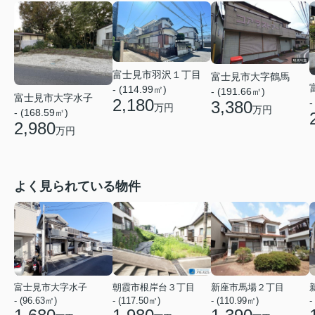
富士見市羽沢１丁目
富士見市大字鶴馬
- (114.99㎡)
- (191.66㎡)
富士見市大字水子
2,180
-
3,380
万円
万円
- (168.59㎡)
2,980
万円
よく見られている物件
富士見市大字水子
朝霞市根岸台３丁目
新座市馬場２丁目
- (96.63㎡)
- (117.50㎡)
- (110.99㎡)
-