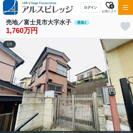
0
ログイン
お気に入り
売地／富士見市大字水子
募集1
1,760万円
1
/
3