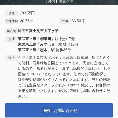
【外観】古家付き
1,760万円
価格
120.77㎡
36.53坪
土地面積
坪数
埼玉県
富士見市
大字水子
所在地
東武東上線
「
柳瀬川
」駅 徒歩17分
交通
東武東上線
「
みずほ台
」駅 徒歩17分
東武東上線
「
志木
」駅 徒歩35分
売地／富士見市大字水子：東武東上線柳瀬川駅にも近く
備考
て便利。石井緑地公園まで170mです。高台に立地して
いるので、風通しが良く、夏でも比較的に涼しい。土地
面積は120.77㎡となっています。初めての不動産探し
は不安や疑問がたくさんあるかと思います。当社の経験
と知識豊富なスタッフがわかりやすく解説し、お客様の
不安を解消いたします。ぜひお気軽にお問い合わせくだ
さい。
お問い合わせ
無料