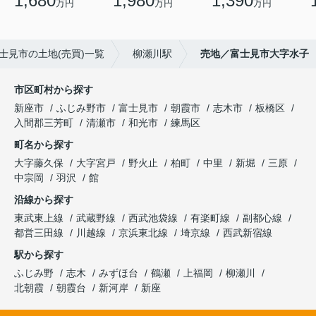
1,680
1,980
1,390
万円
万円
万円
士見市の土地(売買)一覧
柳瀬川駅
売地／富士見市大字水子
市区町村から探す
新座市
ふじみ野市
富士見市
朝霞市
志木市
板橋区
入間郡三芳町
清瀬市
和光市
練馬区
町名から探す
大字藤久保
大字宮戸
野火止
柏町
中里
新堀
三原
中宗岡
羽沢
館
沿線から探す
東武東上線
武蔵野線
西武池袋線
有楽町線
副都心線
都営三田線
川越線
京浜東北線
埼京線
西武新宿線
駅から探す
ふじみ野
志木
みずほ台
鶴瀬
上福岡
柳瀬川
北朝霞
朝霞台
新河岸
新座