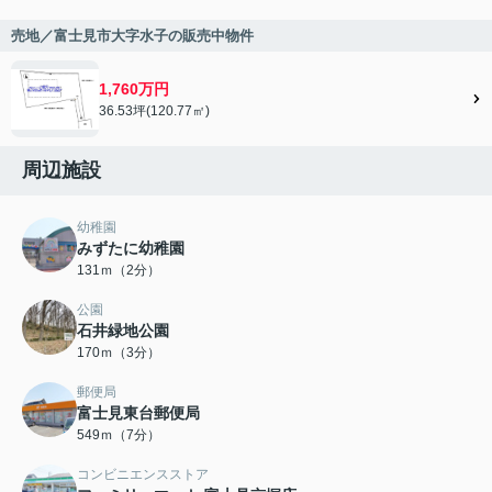
売地／富士見市大字水子の販売中物件
1,760万円
36.53坪(120.77㎡)
周辺施設
幼稚園
みずたに幼稚園
131ｍ（2分）
公園
石井緑地公園
170ｍ（3分）
郵便局
富士見東台郵便局
549ｍ（7分）
コンビニエンスストア