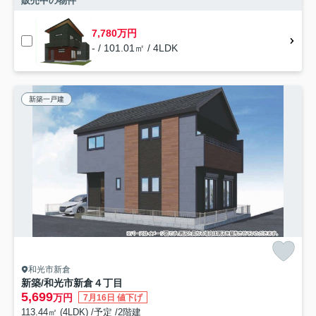
販売中の物件
7,780万円
- / 101.01㎡ / 4LDK
新築一戸建
和光市新倉
新築/和光市新倉４丁目
5,699
万円
7月16日 値下げ
113.44㎡ (4LDK) /予定 /2階建