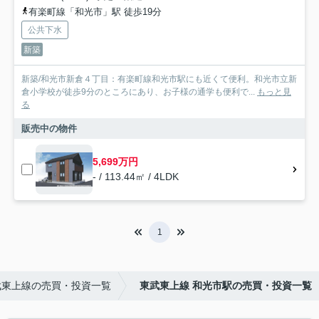
有楽町線「和光市」駅 徒歩19分
公共下水
新築
新築/和光市新倉４丁目：有楽町線和光市駅にも近くて便利。和光市立新
倉小学校が徒歩9分のところにあり、お子様の通学も便利で...
もっと見
る
販売中の物件
5,699万円
- / 113.44㎡ / 4LDK
1
武東上線の売買・投資一覧
東武東上線 和光市駅の売買・投資一覧