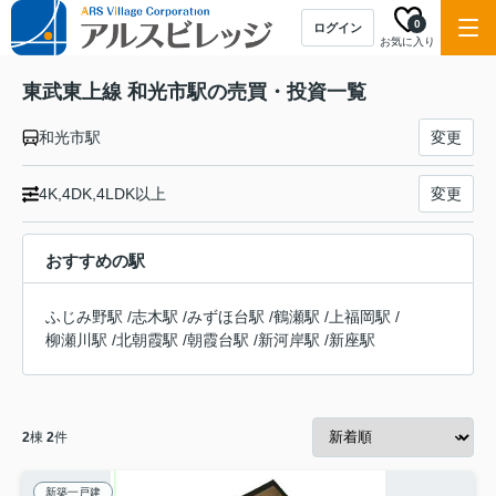
0
ログイン
お気に入り
東武東上線 和光市駅の売買・投資一覧
和光市駅
変更
4K,4DK,4LDK以上
変更
おすすめの駅
ふじみ野駅
/
志木駅
/
みずほ台駅
/
鶴瀬駅
/
上福岡駅
/
柳瀬川駅
/
北朝霞駅
/
朝霞台駅
/
新河岸駅
/
新座駅
2
棟
2
件
新築一戸建