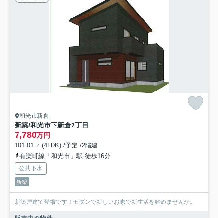
和光市新倉
新築/和光市下新倉2丁目
7,780
万円
101.01㎡ (4LDK) /予定 /2階建
有楽町線「和光市」駅 徒歩16分
公共下水
新築
新築戸建て登場です！モダンで新しいお家で新生活を始めませんか。