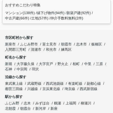
おすすめこだわり特集
マンション(138件)
値下げ物件(94件)
新築戸建(92件)
中古戸建(66件)
土地(57件)
仲介手数料無料(2件)
市区町村から探す
新座市
ふじみ野市
富士見市
朝霞市
志木市
板橋区
入間郡三芳町
清瀬市
和光市
練馬区
町名から探す
新堀
大字藤久保
大字宮戸
野火止
柏町
中里
三原
石神
中宗岡
羽沢
沿線から探す
東武東上線
武蔵野線
西武池袋線
有楽町線
副都心線
都営三田線
川越線
京浜東北線
埼京線
西武新宿線
駅から探す
ふじみ野
志木
みずほ台
鶴瀬
上福岡
柳瀬川
北朝霞
朝霞台
新河岸
新座