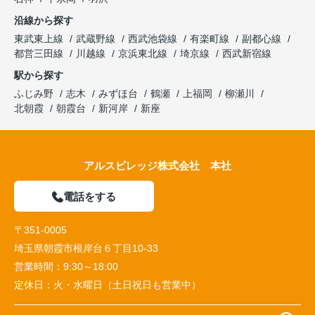
沿線から探す
東武東上線
武蔵野線
西武池袋線
有楽町線
副都心線
都営三田線
川越線
京浜東北線
埼京線
西武新宿線
駅から探す
ふじみ野
志木
みずほ台
鶴瀬
上福岡
柳瀬川
北朝霞
朝霞台
新河岸
新座
アルスビレッジ株式会社 本社
電話をする
〒351-0005
埼玉県朝霞市根岸台６丁目10-33
営業時間：
9:30～18:00
定休日：
火・水曜日（土日祝日も営業中）