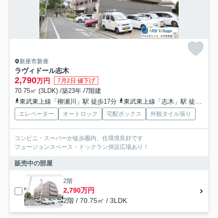
新座市新座
ラヴィドール志木
2,790
万円
7月2日 値下げ
70.75㎡ (3LDK) /築23年 /7階建
東武東上線「柳瀬川」駅 徒歩17分
東武東上線「志木」駅 徒歩19分
エレベーター
オートロック
宅配ボックス
外観タイル張り
コンビニ・スーパーが徒歩圏内、住環境良好です
フュージョンスペース・ドックラン併設広場あり！
販売中の部屋
2階
2,790万円
2階 / 70.75㎡ / 3LDK