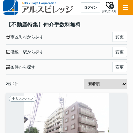
0
ログイン
お気に入り
【不動産特集】仲介手数料無料
市区町村から探す
変更
沿線・駅から探す
変更
条件から探す
変更
2
棟
2
件
中古マンション