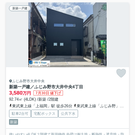
新築一戸建
ふじみ野市大井中央
新築一戸建／ふじみ野市大井中央4丁目
3,580
万円
7月30日 値下げ
92.74㎡ (4LDK) /新築 /2階建
東武東上線「上福岡」駅 徒歩26分
東武東上線「ふじみ野」駅 徒歩33分
駐車2台可
宅配ボックス
公共下水
新築
使いやすい4LDK２階建て新築物件 外壁は耐久性・断熱性・遮音性・防