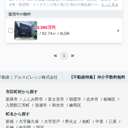
火性・防災性・メンテナンス性に長けた安心の旭化成ヘー...
もっと見る
販売中の物件
3,580万円
- / 92.74㎡ / 4LDK
1
不動産｜アルスビレッジ株式会社
【不動産特集】仲介手数料無料
市区町村から探す
新座市
ふじみ野市
富士見市
朝霞市
志木市
板橋区
入間郡三芳町
清瀬市
和光市
練馬区
町名から探す
新堀
大字藤久保
大字宮戸
野火止
柏町
中里
三原
石神
中宗岡
羽沢