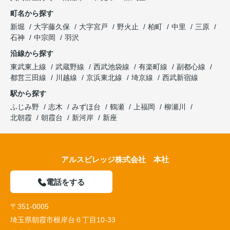
町名から探す
新堀
大字藤久保
大字宮戸
野火止
柏町
中里
三原
石神
中宗岡
羽沢
沿線から探す
東武東上線
武蔵野線
西武池袋線
有楽町線
副都心線
都営三田線
川越線
京浜東北線
埼京線
西武新宿線
駅から探す
ふじみ野
志木
みずほ台
鶴瀬
上福岡
柳瀬川
北朝霞
朝霞台
新河岸
新座
アルスビレッジ株式会社 本社
電話をする
〒351-0005
埼玉県朝霞市根岸台６丁目10-33