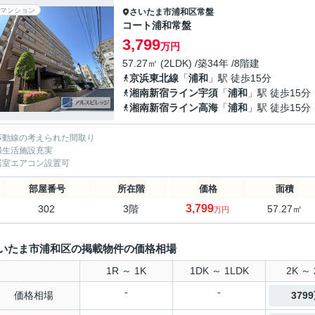
マンション
さいたま市浦和区
常盤
コート浦和常盤
3,799
万円
57.27㎡ (2LDK) /築34年 /8階建
京浜東北線
「
浦和
」駅 徒歩15分
湘南新宿ライン宇須
「
浦和
」駅 徒歩15分
湘南新宿ライン高海
「
浦和
」駅 徒歩15分
事動線の考えられた間取り
隣生活施設充実
居室エアコン設置可
部屋番号
所在階
価格
面積
3,799
302
3階
57.27㎡
万円
いたま市浦和区の掲載物件の価格相場
1R ～ 1K
1DK ～ 1LDK
2K ～ 
-
-
価格相場
379