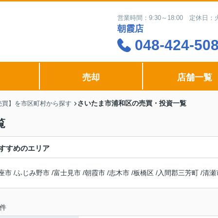
営業時間：9:30～18:00 定休
朝霞店
048-424-50
売却
店舗一覧
さいたま市浦和区の売買・投資一覧
売買】を市区町村から探す
覧
すすめのエリア
座市
/
ふじみ野市
/
富士見市
/
朝霞市
/
志木市
/
板橋区
/
入間郡三芳町
/
清瀬
件