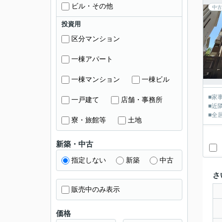
ビル・その他
中古
投資用
区分マンション
一棟アパート
一棟マンション
一棟ビル
■家
一戸建て
店舗・事務所
■近
■全
寮・旅館等
土地
新築・中古
指定しない
新築
中古
さ
販売中のみ表示
価格