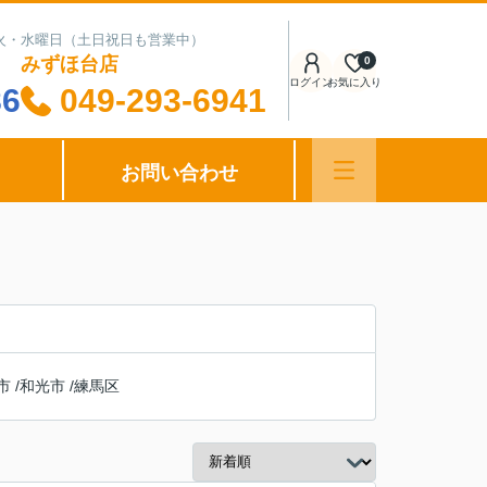
日：火・水曜日（土日祝日も営業中）
みずほ台店
0
ログイン
お気に入り
86
049-293-6941
お問い合わせ
市
/
和光市
/
練馬区