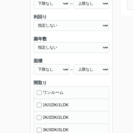
～
利回り
築年数
面積
～
間取り
ワンルーム
1K/1DK/1LDK
2K/2DK/2LDK
3K/3DK/3LDK