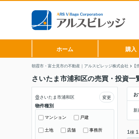
ホーム
購入
朝霞市・富士見市の不動産｜アルスビレッジ株式会社
【
さいたま市浦和区の売買・投資一
お
さいたま市浦和区
変更
物件種別
新
マンション
戸建
土地
店舗
事務所
1
1
棟