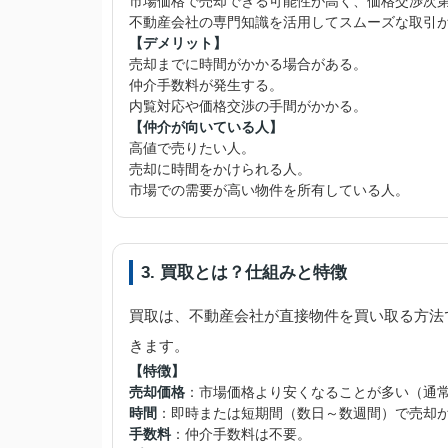
市場価格で売却できる可能性が高く、価格交渉次
不動産会社の専門知識を活用してスムーズな取引
【デメリット】
売却までに時間がかかる場合がある。
仲介手数料が発生する。
内覧対応や価格交渉の手間がかかる。
【仲介が向いている人】
高値で売りたい人。
売却に時間をかけられる人。
市場での需要が高い物件を所有している人。
3. 買取とは？仕組みと特徴
買取は、不動産会社が直接物件を買い取る方法
きます。
【特徴】
売却価格
：市場価格より安くなることが多い（通常
時間
：即時または短期間（数日～数週間）で売却
手数料
：仲介手数料は不要。