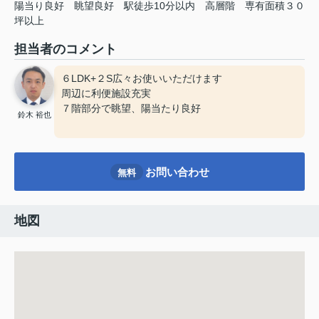
陽当り良好
眺望良好
駅徒歩10分以内
高層階
専有面積３０
坪以上
担当者のコメント
６LDK+２S広々お使いいただけます
周辺に利便施設充実
７階部分で眺望、陽当たり良好
鈴木 裕也
お問い合わせ
無料
地図