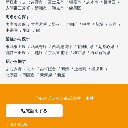
新座市
ふじみ野市
富士見市
朝霞市
志木市
板橋区
入間郡三芳町
清瀬市
和光市
練馬区
町名から探す
大字藤久保
大字宮戸
野火止
柏町
中里
新堀
三原
中宗岡
羽沢
館
沿線から探す
東武東上線
武蔵野線
西武池袋線
有楽町線
副都心線
都営三田線
川越線
京浜東北線
埼京線
西武新宿線
駅から探す
ふじみ野
志木
みずほ台
鶴瀬
上福岡
柳瀬川
北朝霞
朝霞台
新河岸
新座
アルスビレッジ株式会社 本社
電話をする
〒351-0005