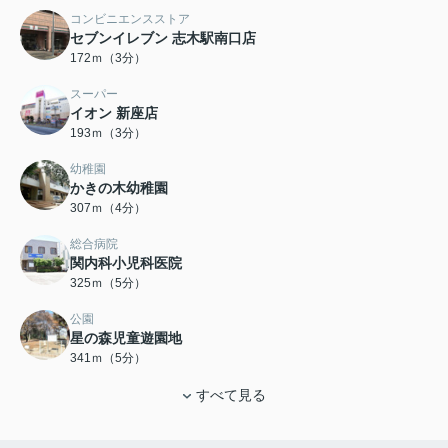
コンビニエンスストア
セブンイレブン 志木駅南口店
172ｍ（3分）
スーパー
イオン 新座店
193ｍ（3分）
幼稚園
かきの木幼稚園
307ｍ（4分）
総合病院
関内科小児科医院
325ｍ（5分）
公園
星の森児童遊園地
341ｍ（5分）
すべて見る