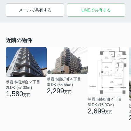
メールで共有する
LINEで共有する
近隣の物件
朝霞市膝折町４丁目
朝霞市根岸台２丁目
3LDK (65.55㎡)
2LDK (57.00㎡)
2,299
万円
1,580
万円
朝霞市膝折町４丁目
3LDK (76.97㎡)
2,699
3
万円