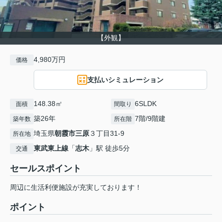
【外観】
4,980万円
価格
支払いシミュレーション
148.38㎡
6SLDK
面積
間取り
築26年
7階/9階建
築年数
所在階
埼玉県
朝霞市
三原
３丁目31-9
所在地
東武東上線
「
志木
」駅 徒歩5分
交通
セールスポイント
周辺に生活利便施設が充実しております！
ポイント