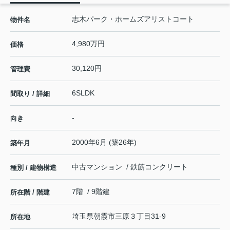
志木パーク・ホームズアリストコート
物件名
4,980万円
価格
30,120円
管理費
6SLDK
間取り / 詳細
-
向き
2000年6月 (築26年)
築年月
中古マンション / 鉄筋コンクリート
種別 / 建物構造
7階 / 9階建
所在階 / 階建
埼玉県
朝霞市
三原
３丁目31-9
所在地