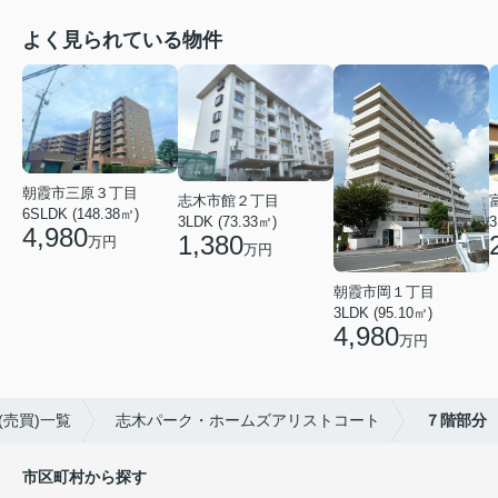
よく見られている物件
朝霞市三原３丁目
志木市館２丁目
6SLDK (148.38㎡)
3LDK (73.33㎡)
3
4,980
1,380
万円
万円
朝霞市岡１丁目
3LDK (95.10㎡)
4,980
万円
売買)一覧
志木パーク・ホームズアリストコート
７階部分
市区町村から探す