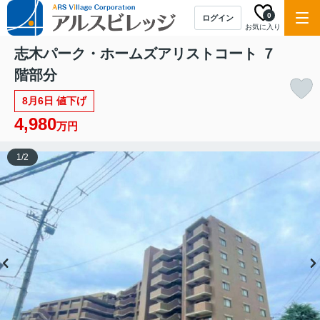
0
ログイン
お気に入り
志木パーク・ホームズアリストコート ７
階部分
8月6日 値下げ
4,980
万円
1
/
2