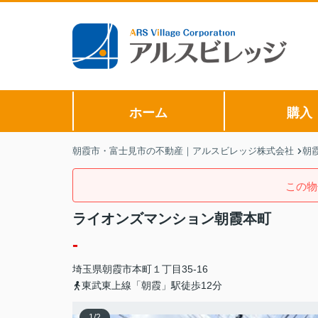
ホーム
購入
朝霞市・富士見市の不動産｜アルスビレッジ株式会社
朝
この物
ライオンズマンション朝霞本町
-
埼玉県
朝霞市
本町
１丁目35-16
東武東上線「朝霞」駅徒歩12分
1
/
2