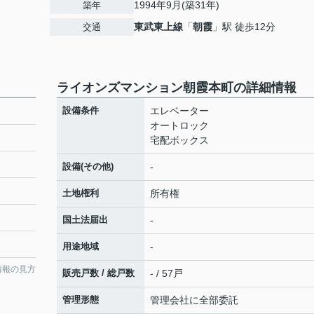
1994年9月(築31年)
築年
東武東上線
「
朝霞
」駅 徒歩12分
交通
ライオンズマンション朝霞本町の詳細情報
設備条件
エレベーター
オートロック
宅配ボックス
設備(その他)
-
土地権利
所有権
国土法届出
-
用途地域
-
情報の見方
販売戸数 / 総戸数
- / 57戸
管理形態
管理会社に全部委託