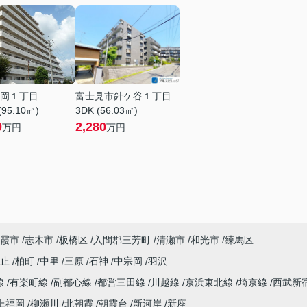
岡１丁目
富士見市針ケ谷１丁目
(95.10㎡)
3DK (56.03㎡)
0
2,280
万円
万円
霞市
志木市
板橋区
入間郡三芳町
清瀬市
和光市
練馬区
火止
柏町
中里
三原
石神
中宗岡
羽沢
線
有楽町線
副都心線
都営三田線
川越線
京浜東北線
埼京線
西武新
上福岡
柳瀬川
北朝霞
朝霞台
新河岸
新座