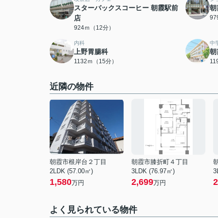
スターバックスコーヒー 朝霞駅前
朝
店
9
924ｍ（12分）
内科
中
上野胃腸科
朝
1132ｍ（15分）
1
近隣の物件
朝霞市根岸台２丁目
朝霞市膝折町４丁目
2LDK (57.00㎡)
3LDK (76.97㎡)
3
1,580
2,699
2
万円
万円
よく見られている物件