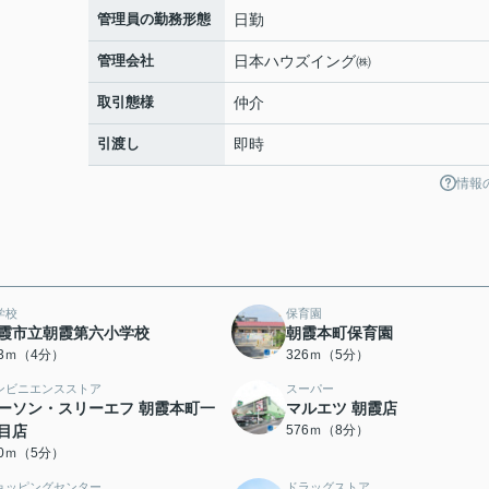
管理員の勤務形態
日勤
管理会社
日本ハウズイング㈱
取引態様
仲介
引渡し
即時
情報
学校
保育園
霞市立朝霞第六小学校
朝霞本町保育園
43ｍ（4分）
326ｍ（5分）
ンビニエンスストア
スーパー
ーソン・スリーエフ 朝霞本町一
マルエツ 朝霞店
目店
576ｍ（8分）
70ｍ（5分）
ョッピングセンター
ドラッグストア