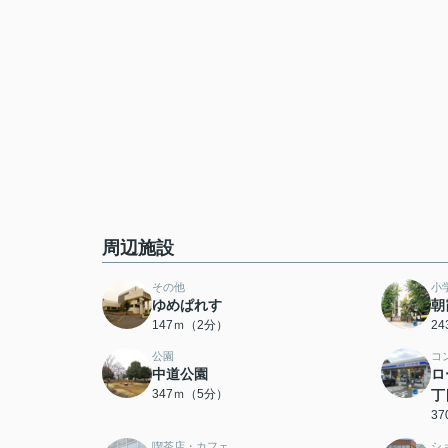
周辺施設
その他
小
ゆめぱれす
朝
147ｍ（2分）
2
公園
コ
中道公園
ロ
347ｍ（5分）
丁
3
喫茶店・カフェ
シ