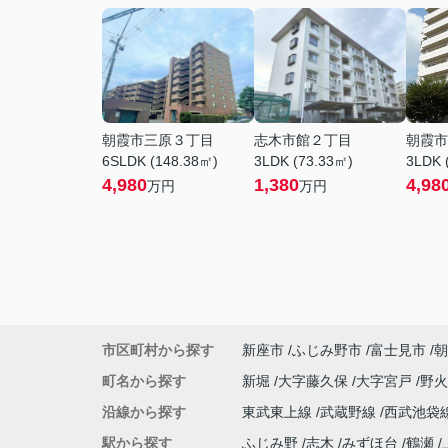
朝霞市三原３丁目
志木市館２丁目
朝霞市
6SLDK (148.38㎡)
3LDK (73.33㎡)
3LDK 
4,980
1,380
4,98
万円
万円
市区町村から探す
新座市
ふじみ野市
富士見市
朝
町名から探す
新堀
大字藤久保
大字宮戸
野
沿線から探す
東武東上線
武蔵野線
西武池袋
駅から探す
ふじみ野
志木
みずほ台
鶴瀬