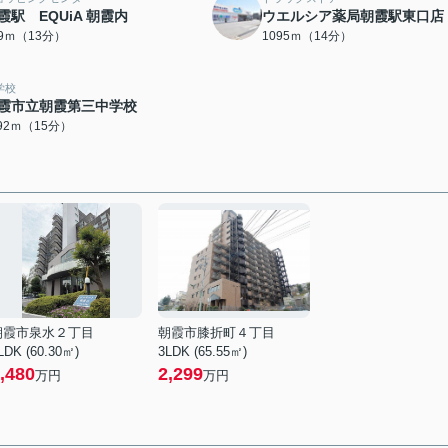
霞駅 EQUiA 朝霞内
ウエルシア薬局朝霞駅東口店
79ｍ（13分）
1095ｍ（14分）
学校
霞市立朝霞第三中学校
192ｍ（15分）
朝霞市泉水２丁目
朝霞市膝折町４丁目
LDK (60.30㎡)
3LDK (65.55㎡)
,480
2,299
万円
万円