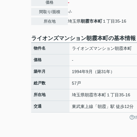
-
価格
-/-
間取り/面積
埼玉県
朝霞市
本町
１丁目35-16
所在地
ライオンズマンション朝霞本町の基本情報
物件名
ライオンズマンション朝霞本町
価格
-
築年月
1994年9月（築31年）
総戸数
57戸
所在地
埼玉県
朝霞市
本町
１丁目35-16
交通
東武東上線
「
朝霞
」駅 徒歩12分