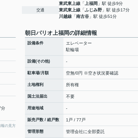
東武東上線
「
上福岡
」駅 徒歩9分
東武東上線
「
ふじみ野
」駅 徒歩17分
交通
川越線
「
南古谷
」駅 徒歩51分
朝日パリオ上福岡の詳細情報
設備条件
エレベーター
駐輪場
設備(その他)
-
駐車場/月額
空無/0円 ※空き状況要確認
土地権利
所有権
国土法届出
不要
7分
用途地域
-
販売戸数 / 総戸数
1戸 / 77戸
情報の見方
管理形態
管理会社に全部委託