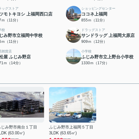
ラッグストア
ショッピングセンター
ツモトキヨシ 上福岡西口店
ココネ上福岡
27ｍ（11分）
855ｍ（11分）
学校
ドラッグストア
じみ野市立福岡中学校
サンドラッグ 上福岡大原店
76ｍ（11分）
909ｍ（12分）
活雑貨店
小学校
松屋 ふじみ野店
ふじみ野市立上野台小学校
071ｍ（14分）
1330ｍ（17分）
ふじみ野市南台１丁目
ふじみ野市上福岡５丁目
LDK (63.00㎡)
3LDK (63.65㎡)