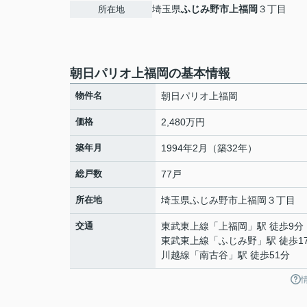
埼玉県
ふじみ野市
上福岡
３丁目
所在地
朝日パリオ上福岡の基本情報
物件名
朝日パリオ上福岡
価格
2,480万円
築年月
1994年2月（築32年）
総戸数
77戸
所在地
埼玉県
ふじみ野市
上福岡
３丁目
交通
東武東上線
「
上福岡
」駅 徒歩9分
東武東上線
「
ふじみ野
」駅 徒歩1
川越線
「
南古谷
」駅 徒歩51分