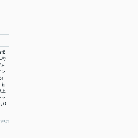
情報
み野
であ
マン
分
で新
線上
レッ
おり
の見方