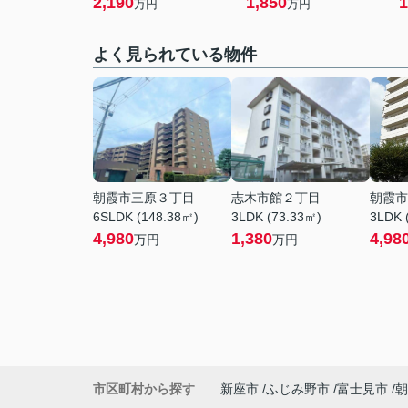
2,190
1,850
1
万円
万円
よく見られている物件
朝霞市三原３丁目
志木市館２丁目
朝霞市
6SLDK (148.38㎡)
3LDK (73.33㎡)
3LDK 
4,980
1,380
4,98
万円
万円
市区町村から探す
新座市
ふじみ野市
富士見市
朝