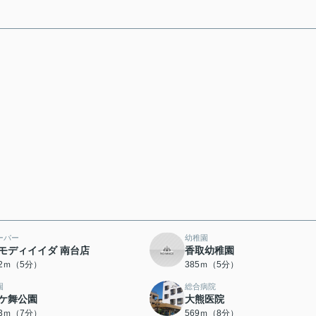
ーパー
幼稚園
モディイイダ 南台店
香取幼稚園
42ｍ（5分）
385ｍ（5分）
園
総合病院
ケ舞公園
大熊医院
43ｍ（7分）
569ｍ（8分）