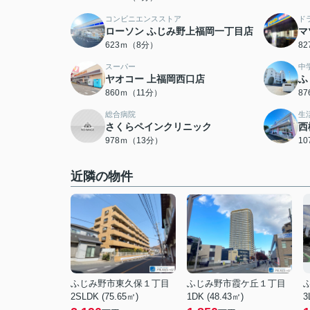
コンビニエンスストア
ド
ローソン ふじみ野上福岡一丁目店
マ
623ｍ（8分）
8
スーパー
中
ヤオコー 上福岡西口店
ふ
860ｍ（11分）
8
総合病院
生
さくらペインクリニック
西
978ｍ（13分）
1
近隣の物件
ふじみ野市東久保１丁目
ふじみ野市霞ケ丘１丁目
2SLDK (75.65㎡)
1DK (48.43㎡)
3