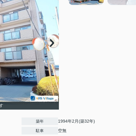
す
1994年2月(築32年)
築年
空無
駐車