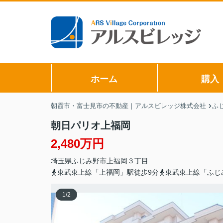
ホーム
購入
朝霞市・富士見市の不動産｜アルスビレッジ株式会社
ふ
朝日パリオ上福岡
2,480万円
埼玉県
ふじみ野市
上福岡
３丁目
東武東上線「上福岡」駅徒歩9分
東武東上線「ふじ
1
/
2