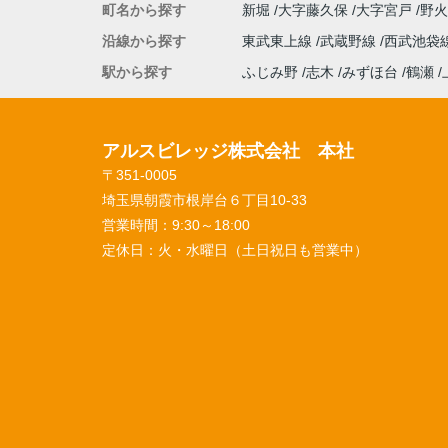
町名から探す
新堀
大字藤久保
大字宮戸
野
沿線から探す
東武東上線
武蔵野線
西武池袋
駅から探す
ふじみ野
志木
みずほ台
鶴瀬
アルスビレッジ株式会社 本社
〒351-0005
埼玉県朝霞市根岸台６丁目10-33
営業時間：
9:30～18:00
定休日：
火・水曜日（土日祝日も営業中）