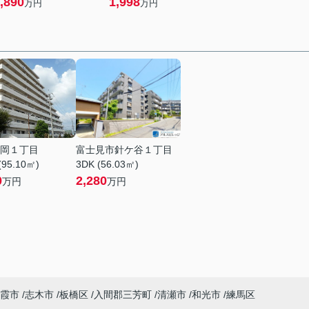
,890
1,998
万円
万円
岡１丁目
富士見市針ケ谷１丁目
(95.10㎡)
3DK (56.03㎡)
0
2,280
万円
万円
霞市
志木市
板橋区
入間郡三芳町
清瀬市
和光市
練馬区