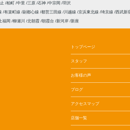
火止
柏町
中里
三原
石神
中宗岡
羽沢
線
有楽町線
副都心線
都営三田線
川越線
京浜東北線
埼京線
西武新
上福岡
柳瀬川
北朝霞
朝霞台
新河岸
新座
トップページ
スタッフ
お客様の声
ブログ
アクセスマップ
店舗一覧