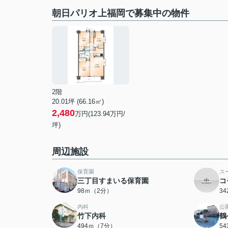
朝日パリオ上福岡で募集中の物件
2階
20.01坪 (66.16㎡)
2,480
万円(123.94万円/
坪)
周辺施設
保育園
ス
三丁目すまいる保育園
コ
98ｍ（2分）
3
内科
公
竹下内科
鶴
494ｍ（7分）
5