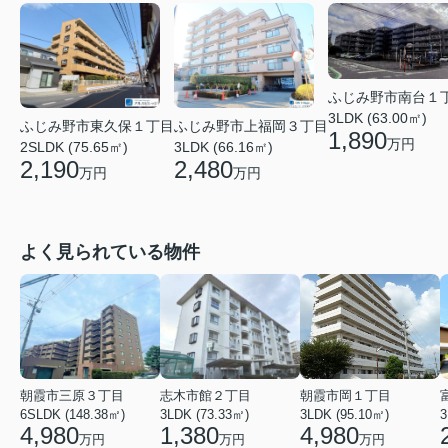
ふじみ野市南台１
3LDK (63.00㎡)
ふじみ野市上福岡３丁目
ふじみ野市東久保１丁目
1,890
万円
3LDK (66.16㎡)
2SLDK (75.65㎡)
2,480
2,190
万円
万円
よく見られている物件
朝霞市三原３丁目
志木市館２丁目
朝霞市岡１丁目
6SLDK (148.38㎡)
3LDK (73.33㎡)
3LDK (95.10㎡)
3
4,980
1,380
4,980
万円
万円
万円