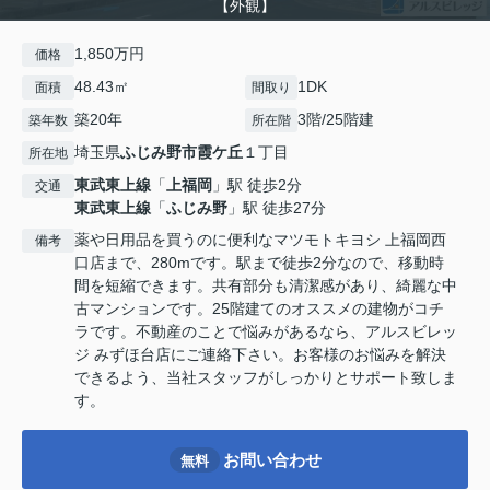
【外観】
1,850万円
価格
48.43㎡
1DK
面積
間取り
築20年
3階/25階建
築年数
所在階
埼玉県
ふじみ野市
霞ケ丘
１丁目
所在地
東武東上線
「
上福岡
」駅 徒歩2分
交通
東武東上線
「
ふじみ野
」駅 徒歩27分
薬や日用品を買うのに便利なマツモトキヨシ 上福岡西
備考
口店まで、280mです。駅まで徒歩2分なので、移動時
間を短縮できます。共有部分も清潔感があり、綺麗な中
古マンションです。25階建てのオススメの建物がコチ
ラです。不動産のことで悩みがあるなら、アルスビレッ
ジ みずほ台店にご連絡下さい。お客様のお悩みを解決
できるよう、当社スタッフがしっかりとサポート致しま
す。
お問い合わせ
無料