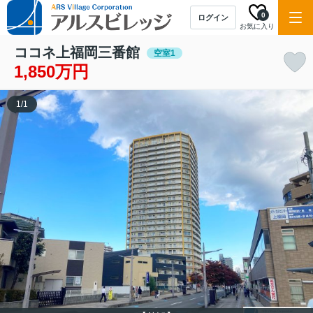
0
ログイン
お気に入り
ココネ上福岡三番館
空室1
1,850万円
1
/
1