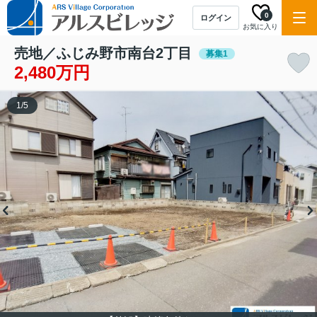
0
ログイン
お気に入り
売地／ふじみ野市南台2丁目
募集1
2,480万円
1
/
5