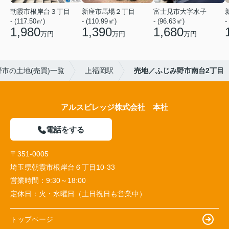
朝霞市根岸台３丁目
新座市馬場２丁目
富士見市大字水子
- (117.50㎡)
- (110.99㎡)
- (96.63㎡)
-
1,980
1,390
1,680
万円
万円
万円
市の土地(売買)一覧
上福岡駅
売地／ふじみ野市南台2丁目
アルスビレッジ株式会社 本社
電話をする
〒351-0005
埼玉県朝霞市根岸台６丁目10-33
営業時間：
9:30～18:00
定休日：
火・水曜日（土日祝日も営業中）
トップページ