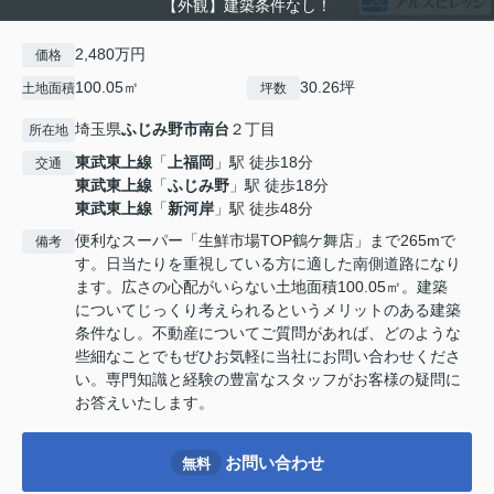
【外観】建築条件なし！
2,480万円
価格
100.05㎡
30.26坪
土地面積
坪数
埼玉県
ふじみ野市
南台
２丁目
所在地
東武東上線
「
上福岡
」駅 徒歩18分
交通
東武東上線
「
ふじみ野
」駅 徒歩18分
東武東上線
「
新河岸
」駅 徒歩48分
便利なスーパー「生鮮市場TOP鶴ケ舞店」まで265mで
備考
す。日当たりを重視している方に適した南側道路になり
ます。広さの心配がいらない土地面積100.05㎡。建築
についてじっくり考えられるというメリットのある建築
条件なし。不動産についてご質問があれば、どのような
些細なことでもぜひお気軽に当社にお問い合わせくださ
い。専門知識と経験の豊富なスタッフがお客様の疑問に
お答えいたします。
お問い合わせ
無料