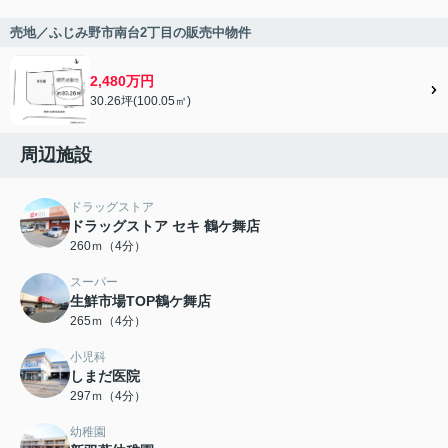
売地／ふじみ野市南台2丁目の販売中物件
2,480万円
30.26坪(100.05㎡)
周辺施設
ドラッグストア
ドラッグストア セキ 鶴ケ舞店
260ｍ（4分）
スーパー
生鮮市場TOP鶴ケ舞店
265ｍ（4分）
小児科
しまだ医院
297ｍ（4分）
幼稚園