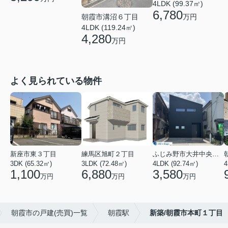
4LDK (99.37㎡)
6,780
万円
朝霞市溝沼６丁目
4LDK (119.24㎡)
4,280
万円
よく見られている物件
新座市東３丁目
練馬区旭町２丁目
ふじみ野市大井中央４丁目
3DK (65.32㎡)
3LDK (72.48㎡)
4LDK (92.74㎡)
4
1,100
6,880
3,580
万円
万円
万円
朝霞市の戸建(売買)一覧
朝霞駅
新築/朝霞市本町１丁目