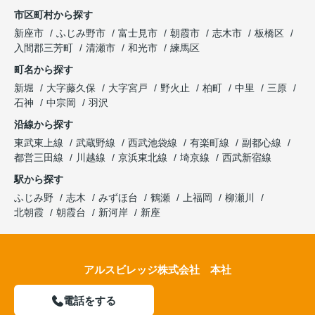
市区町村から探す
新座市
ふじみ野市
富士見市
朝霞市
志木市
板橋区
入間郡三芳町
清瀬市
和光市
練馬区
町名から探す
新堀
大字藤久保
大字宮戸
野火止
柏町
中里
三原
石神
中宗岡
羽沢
沿線から探す
東武東上線
武蔵野線
西武池袋線
有楽町線
副都心線
都営三田線
川越線
京浜東北線
埼京線
西武新宿線
駅から探す
ふじみ野
志木
みずほ台
鶴瀬
上福岡
柳瀬川
北朝霞
朝霞台
新河岸
新座
アルスビレッジ株式会社 本社
電話をする