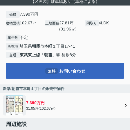
【区画図】駐車場あり（車種による）
7,390万円
価格
102.67㎡
27.81坪
4LDK
建物面積
土地面積
間取り
(91.96㎡)
予定
築年数
埼玉県
朝霞市
本町
１丁目17-41
所在地
東武東上線
「
朝霞
」駅 徒歩8分
交通
お問い合わせ
無料
新築/朝霞市本町１丁目の販売中物件
7,390万円
31.05坪(102.67㎡)
周辺施設