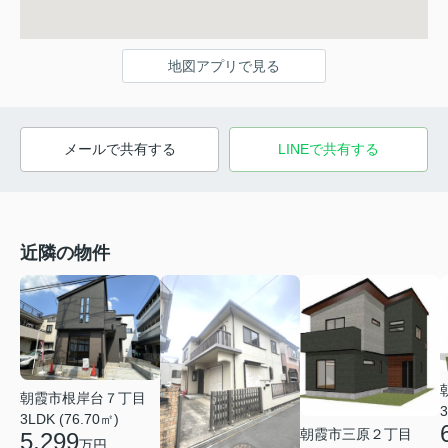
地図アプリで見る
メールで共有する
LINEで共有する
近隣の物件
朝霞市根岸台７丁目
3
3LDK (76.70㎡)
朝霞市三原２丁目
5,299
万円