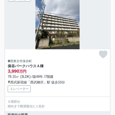
西東京市保谷町
保谷パークハウスＡ棟
3,990
万円
78.15㎡ (3LDK) /築49年 /7階建
西武新宿線「西武柳沢」駅 徒歩10分
エレベーター
６階部分
南向きで眺望陽当たり良好
販売中の部屋