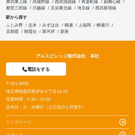
東武東上線
武蔵野線
西武池袋線
有楽町線
副都心線
都営三田線
川越線
京浜東北線
埼京線
西武新宿線
駅から探す
ふじみ野
志木
みずほ台
鶴瀬
上福岡
柳瀬川
北朝霞
朝霞台
新河岸
新座
アルスビレッジ株式会社 本社
電話をする
〒351-0005
埼玉県朝霞市根岸台６丁目10-33
営業時間：
9:30～18:00
定休日：
火・水曜日（土日祝日も営業中）
トップページ
スタッフ