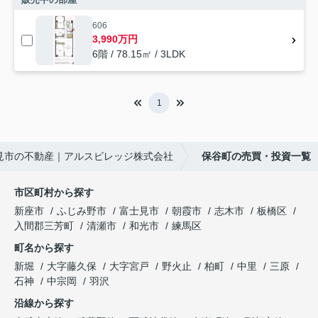
606
3,990万円
6階 / 78.15㎡ / 3LDK
1
見市の不動産｜アルスビレッジ株式会社
保谷町の売買・投資一覧
市区町村から探す
新座市
ふじみ野市
富士見市
朝霞市
志木市
板橋区
入間郡三芳町
清瀬市
和光市
練馬区
町名から探す
新堀
大字藤久保
大字宮戸
野火止
柏町
中里
三原
石神
中宗岡
羽沢
沿線から探す