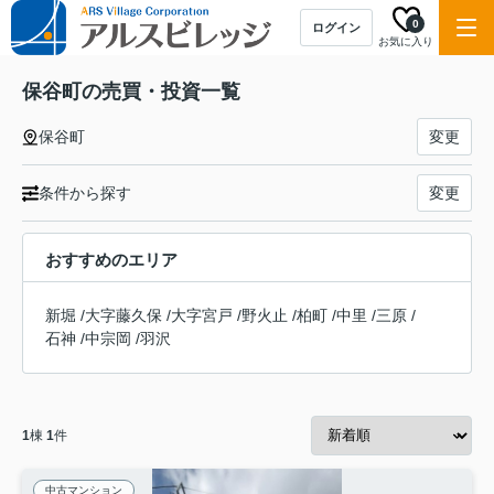
0
ログイン
お気に入り
保谷町の売買・投資一覧
保谷町
変更
条件から探す
変更
おすすめのエリア
新堀
/
大字藤久保
/
大字宮戸
/
野火止
/
柏町
/
中里
/
三原
/
石神
/
中宗岡
/
羽沢
1
棟
1
件
中古マンション