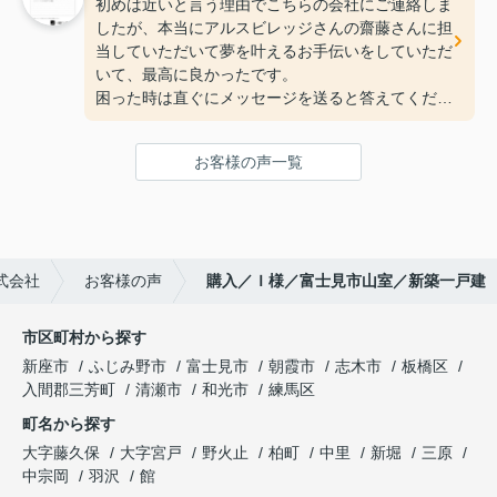
初めは近いと言う理由でこちらの会社にご連絡しま
したが、本当にアルスビレッジさんの齋藤さんに担
当していただいて夢を叶えるお手伝いをしていただ
いて、最高に良かったです。
困った時は直ぐにメッセージを送ると答えてくださ
り、電話しても、どんな時でも迅速に対応していた
だきました。
お客様の声一覧
何も分からない私たちに、分かりやすく何度も説明
してくれて、大変なこともありましたが齋藤さんが
いてくれたので、ずっと心強かったです。
本当にありがとうございました。
式会社
お客様の声
購入／Ｉ様／富士見市山室／新築一戸建
市区町村から探す
新座市
ふじみ野市
富士見市
朝霞市
志木市
板橋区
入間郡三芳町
清瀬市
和光市
練馬区
町名から探す
大字藤久保
大字宮戸
野火止
柏町
中里
新堀
三原
中宗岡
羽沢
館