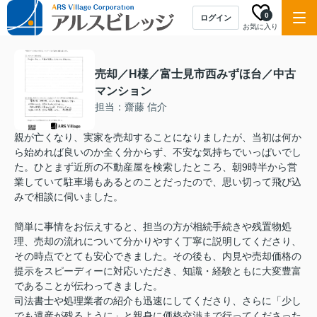
0
ログイン
お気に入り
売却／H様／富士見市西みずほ台／中古
マンション
担当：齋藤 信介
親が亡くなり、実家を売却することになりましたが、当初は何か
ら始めれば良いのか全く分からず、不安な気持ちでいっぱいでし
た。ひとまず近所の不動産屋を検索したところ、朝9時半から営
業していて駐車場もあるとのことだったので、思い切って飛び込
みで相談に伺いました。
簡単に事情をお伝えすると、担当の方が相続手続きや残置物処
理、売却の流れについて分かりやすく丁寧に説明してくださり、
その時点でとても安心できました。その後も、内見や売却価格の
提示をスピーディーに対応いただき、知識・経験ともに大変豊富
であることが伝わってきました。
司法書士や処理業者の紹介も迅速にしてくださり、さらに「少し
でも遺産が残るように」と親身に価格交渉まで行ってくださった