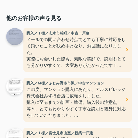
他のお客様の声を見る
購入／Ｉ様／志木市柏町／中古一戸建
メールでの問い合わせ時点でとても丁寧に対応をし
て頂いたことが決め手となり、お世話になりまし
た。
実際にお会いした際も、素敵な笑顔で、説明もとて
も分かりやすくて、大変ありがたかったです！
また、メールでも電話でも、いつも迅速な対応をし
てくださり、本当に助かりました。
購入／Ｍ様／ふじみ野市市沢／中古マンション
夫婦ともども感謝の気持ちでいっぱいです。
この度、マンション購入にあたり、アルスビレッジ
今後ともよろしくお願いいたします(^^♪
株式会社みずほ台店に依頼をしました。
購入に至るまでの計画・準備、購入後の注意点
等々、とてもわかりやすく丁寧な説明と親身に対応
をしていただきました。
従業員皆様は勿論、担当をしていただいた齋藤さん
には親身に、そして真摯（紳士）に対応をしていた
購入／Ｉ様／富士見市山室／新築一戸建
だき感謝しております。ありがとうございました。