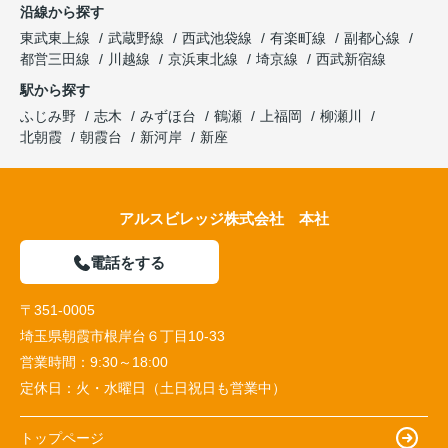
沿線から探す
東武東上線
武蔵野線
西武池袋線
有楽町線
副都心線
都営三田線
川越線
京浜東北線
埼京線
西武新宿線
駅から探す
ふじみ野
志木
みずほ台
鶴瀬
上福岡
柳瀬川
北朝霞
朝霞台
新河岸
新座
アルスビレッジ株式会社 本社
電話をする
〒351-0005
埼玉県朝霞市根岸台６丁目10-33
営業時間：
9:30～18:00
定休日：
火・水曜日（土日祝日も営業中）
トップページ