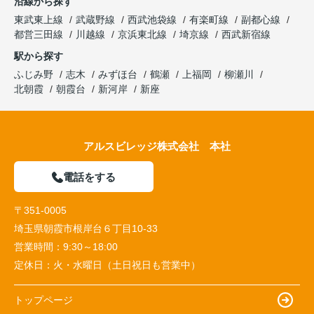
沿線から探す
東武東上線
武蔵野線
西武池袋線
有楽町線
副都心線
都営三田線
川越線
京浜東北線
埼京線
西武新宿線
駅から探す
ふじみ野
志木
みずほ台
鶴瀬
上福岡
柳瀬川
北朝霞
朝霞台
新河岸
新座
アルスビレッジ株式会社 本社
電話をする
〒351-0005
埼玉県朝霞市根岸台６丁目10-33
営業時間：
9:30～18:00
定休日：
火・水曜日（土日祝日も営業中）
トップページ