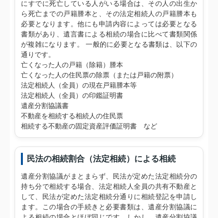
にすでに死亡している人がいる場合は、その人の出生か
ら死亡までの戸籍謄本と、その法定相続人の戸籍謄本も
必要となります。他にも申請内容によっては必要となる
書類があり、遺言書による相続の場合に比べて書類関係
が複雑になります。 一般的に必要となる書類は、以下の
通りです。
亡くなった人の戸籍（除籍）謄本
亡くなった人の住民票の除票（または戸籍の附票）
法定相続人（全員）の現在戸籍謄本等
法定相続人（全員）の印鑑証明書
遺産分割協議書
不動産を相続する相続人の住民票
相続する不動産の固定資産評価証明書 など
民法の相続割合（法定相続）による相続
遺産分割協議がまとまらず、民法が定めた法定相続分の
持ち分で相続する場合、法定相続人全員の共有不動産と
して、民法が定めた法定相続分通りに相続登記を申請し
ます。この場合の手続きと必要書類は、遺産分割協議に
よる相続の場合とほぼ同じです。しかし、遺産分割協議