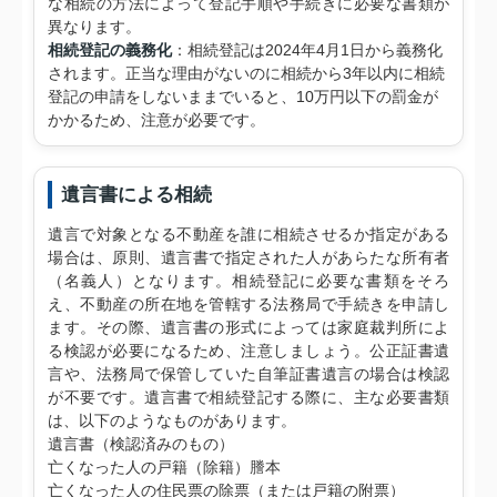
な相続の方法によって登記手順や手続きに必要な書類が
異なります。
相続登記の義務化
：相続登記は2024年4月1日から義務化
されます。正当な理由がないのに相続から3年以内に相続
登記の申請をしないままでいると、10万円以下の罰金が
かかるため、注意が必要です。
遺言書による相続
遺言で対象となる不動産を誰に相続させるか指定がある
場合は、原則、遺言書で指定された人があらたな所有者
（名義人）となります。相続登記に必要な書類をそろ
え、不動産の所在地を管轄する法務局で手続きを申請し
ます。その際、遺言書の形式によっては家庭裁判所によ
る検認が必要になるため、注意しましょう。公正証書遺
言や、法務局で保管していた自筆証書遺言の場合は検認
が不要です。遺言書で相続登記する際に、主な必要書類
は、以下のようなものがあります。
遺言書（検認済みのもの）
亡くなった人の戸籍（除籍）謄本
亡くなった人の住民票の除票（または戸籍の附票）