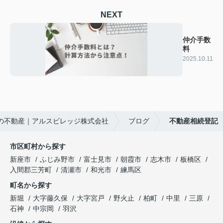
NEXT
仲介手数
料
2025.10.11
の不動産｜アルスビレッジ株式会社
ブログ
不動産相続登記
市区町村から探す
新座市
ふじみ野市
富士見市
朝霞市
志木市
板橋区
入間郡三芳町
清瀬市
和光市
練馬区
町名から探す
新堀
大字藤久保
大字宮戸
野火止
柏町
中里
三原
石神
中宗岡
羽沢