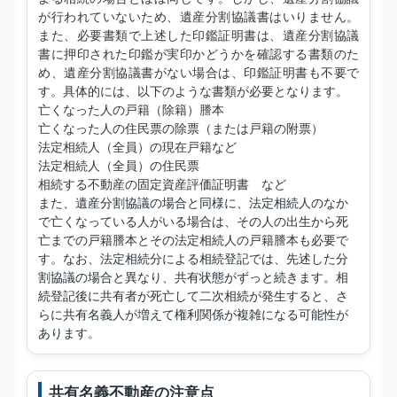
が行われていないため、遺産分割協議書はいりません。
また、必要書類で上述した印鑑証明書は、遺産分割協議
書に押印された印鑑が実印かどうかを確認する書類のた
め、遺産分割協議書がない場合は、印鑑証明書も不要で
す。具体的には、以下のような書類が必要となります。
亡くなった人の戸籍（除籍）謄本
亡くなった人の住民票の除票（または戸籍の附票）
法定相続人（全員）の現在戸籍など
法定相続人（全員）の住民票
相続する不動産の固定資産評価証明書 など
また、遺産分割協議の場合と同様に、法定相続人のなか
で亡くなっている人がいる場合は、その人の出生から死
亡までの戸籍謄本とその法定相続人の戸籍謄本も必要で
す。なお、法定相続分による相続登記では、先述した分
割協議の場合と異なり、共有状態がずっと続きます。相
続登記後に共有者が死亡して二次相続が発生すると、さ
らに共有名義人が増えて権利関係が複雑になる可能性が
あります。
共有名義不動産の注意点