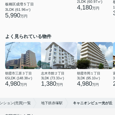
2LDK (60.97㎡)
板橋区成増５丁目
4,180
1
万円
3LDK (61.96㎡)
5,990
万円
よく見られている物件
朝霞市三原３丁目
志木市館２丁目
朝霞市岡１丁目
6SLDK (148.38㎡)
3LDK (73.33㎡)
3LDK (95.10㎡)
3
4,980
1,380
4,980
万円
万円
万円
ンション(売買)一覧
地下鉄赤塚駅
キャニオンビュー光が丘