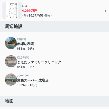
404
4,299万円
4階 / 16.17坪(53.46㎡)
周辺施設
幼稚園
赤塚幼稚園
688ｍ（9分）
総合病院
まえだファミリークリニック
854ｍ（11分）
スーパー
業務スーパー 成増店
1039ｍ（13分）
地図