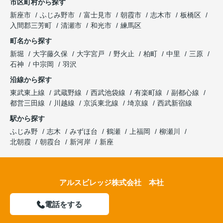
市区町村から探す
新座市
ふじみ野市
富士見市
朝霞市
志木市
板橋区
入間郡三芳町
清瀬市
和光市
練馬区
町名から探す
新堀
大字藤久保
大字宮戸
野火止
柏町
中里
三原
石神
中宗岡
羽沢
沿線から探す
東武東上線
武蔵野線
西武池袋線
有楽町線
副都心線
都営三田線
川越線
京浜東北線
埼京線
西武新宿線
駅から探す
ふじみ野
志木
みずほ台
鶴瀬
上福岡
柳瀬川
北朝霞
朝霞台
新河岸
新座
アルスビレッジ株式会社 本社
電話をする