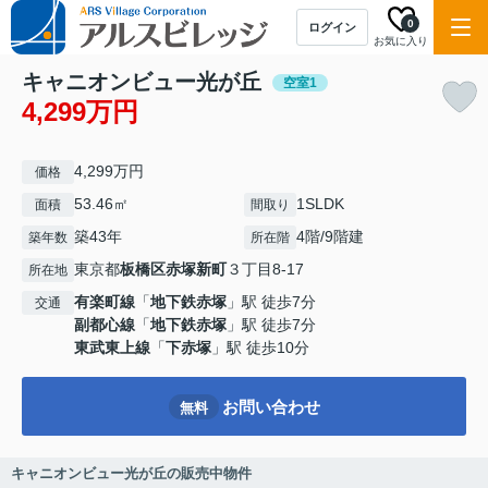
0
ログイン
お気に入り
キャニオンビュー光が丘
空室1
4,299万円
4,299万円
価格
53.46㎡
1SLDK
面積
間取り
築43年
4階/9階建
築年数
所在階
東京都
板橋区
赤塚新町
３丁目8-17
所在地
有楽町線
「
地下鉄赤塚
」駅 徒歩7分
交通
副都心線
「
地下鉄赤塚
」駅 徒歩7分
東武東上線
「
下赤塚
」駅 徒歩10分
お問い合わせ
無料
キャニオンビュー光が丘の販売中物件