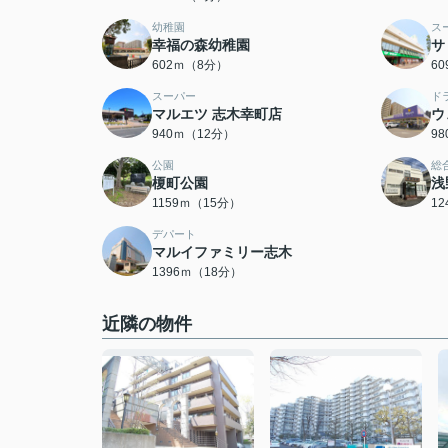
幼稚園
ス
幸福の森幼稚園
サ
602ｍ（8分）
6
スーパー
ド
マルエツ 志木幸町店
ウ
940ｍ（12分）
9
公園
総
榎町公園
浅
1159ｍ（15分）
1
デパート
マルイファミリー志木
1396ｍ（18分）
近隣の物件