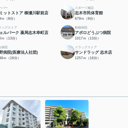
ーパー
スポーツ施設
ミットストア 柳瀬川駅前店
志木市民体育館
09ｍ（8分）
679ｍ（9分）
ラッグストア
動物病院
ェルパーク 薬局志木幸町店
アポロどうぶつ病院
80ｍ（13分）
1017ｍ（13分）
合病院
ドラッグストア
野病院(医療法人社団)
サンドラッグ 志木店
248ｍ（16分）
1257ｍ（16分）