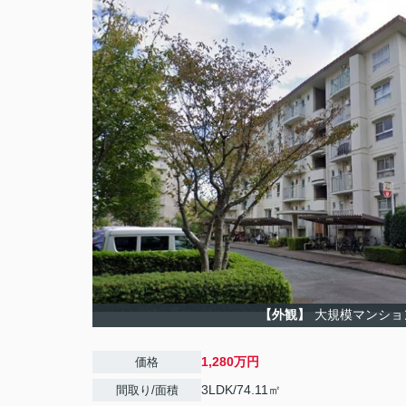
【外観】
大規模マンショ
1,280万円
価格
3LDK/74.11㎡
間取り/面積