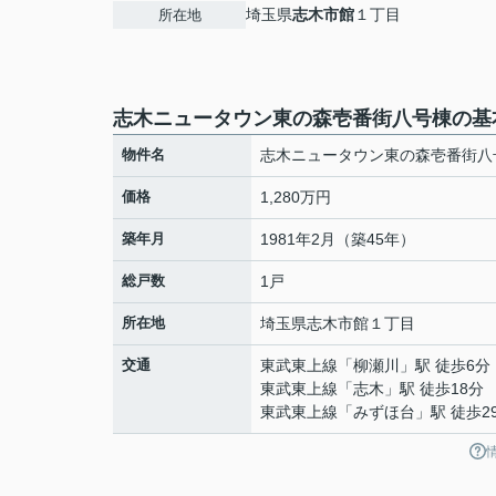
埼玉県
志木市
館
１丁目
所在地
志木ニュータウン東の森壱番街八号棟の基
物件名
志木ニュータウン東の森壱番街八
価格
1,280万円
築年月
1981年2月（築45年）
総戸数
1戸
所在地
埼玉県
志木市
館
１丁目
交通
東武東上線
「
柳瀬川
」駅 徒歩6分
東武東上線
「
志木
」駅 徒歩18分
東武東上線
「
みずほ台
」駅 徒歩2