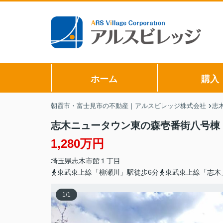
ホーム
購入
朝霞市・富士見市の不動産｜アルスビレッジ株式会社
志
志木ニュータウン東の森壱番街八号棟
1,280万円
埼玉県
志木市
館
１丁目
東武東上線「柳瀬川」駅徒歩6分
東武東上線「志木
1
/
1