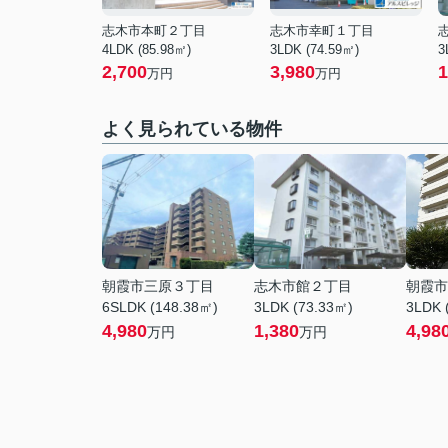
志木市本町２丁目
志木市幸町１丁目
4LDK (85.98㎡)
3LDK (74.59㎡)
3
2,700
3,980
1
万円
万円
よく見られている物件
朝霞市三原３丁目
志木市館２丁目
朝霞市
6SLDK (148.38㎡)
3LDK (73.33㎡)
3LDK 
4,980
1,380
4,98
万円
万円