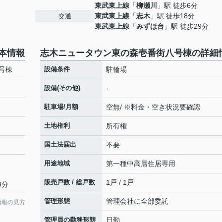
東武東上線
「
柳瀬川
」駅 徒歩6分
東武東上線
「
志木
」駅 徒歩18分
交通
東武東上線
「
みずほ台
」駅 徒歩29分
本情報
志木ニュータウン東の森壱番街八号棟の詳細
号棟
設備条件
駐輪場
設備(その他)
-
駐車場/月額
空無/ ※料金・空き状況要確認
土地権利
所有権
国土法届出
不要
用途地域
第一種中高層住居専用
販売戸数 / 総戸数
1戸 / 1戸
9分
管理形態
管理会社に全部委託
情報の見方
管理員の勤務形態
日勤