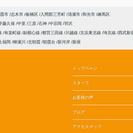
霞市
志木市
板橋区
入間郡三芳町
清瀬市
和光市
練馬区
字藤久保
中里
三原
石神
中宗岡
羽沢
線
有楽町線
副都心線
都営三田線
川越線
京浜東北線
埼京線
西武新
上福岡
柳瀬川
北朝霞
朝霞台
新河岸
新座
トップページ
スタッフ
お客様の声
ブログ
アクセスマップ