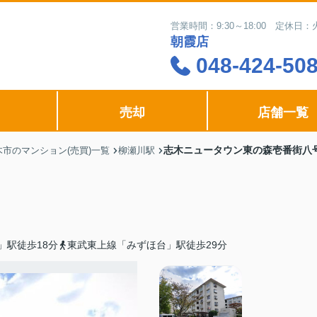
営業時間：9:30～18:00 定休
朝霞店
048-424-50
売却
店舗一覧
志木ニュータウン東の森壱番街八
木市のマンション(売買)一覧
柳瀬川駅
」駅徒歩18分
東武東上線「みずほ台」駅徒歩29分