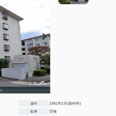
ン
1981年2月(築45年)
築年
空無
駐車