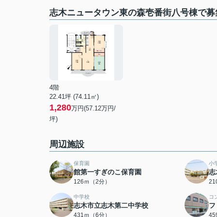
志木ニュータウン東の森壱番街八号棟で募
4階
22.41坪 (74.11㎡)
1,280
万円(57.12万円/
坪)
周辺施設
保育園
小
館第一すぎのこ保育園
志
126ｍ（2分）
2
中学校
コ
志木市立志木第二中学校
フ
431ｍ（6分）
4