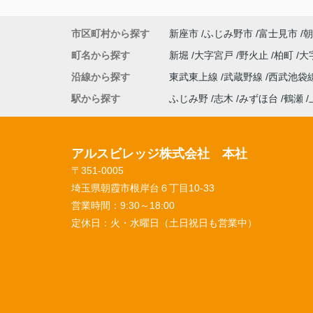
市区町村から探す
新座市
ふじみ野市
富士見市
朝
町名から探す
新堀
大字宮戸
野火止
柏町
大
沿線から探す
東武東上線
武蔵野線
西武池袋
駅から探す
ふじみ野
志木
みずほ台
鶴瀬
アルスビレッジ株式会社 本社
〒351-0005
埼玉県朝霞市根岸台６丁目10-33
営業時間：
9:30～18:00
定休日：
火・水曜日（土日祝日も営業中）