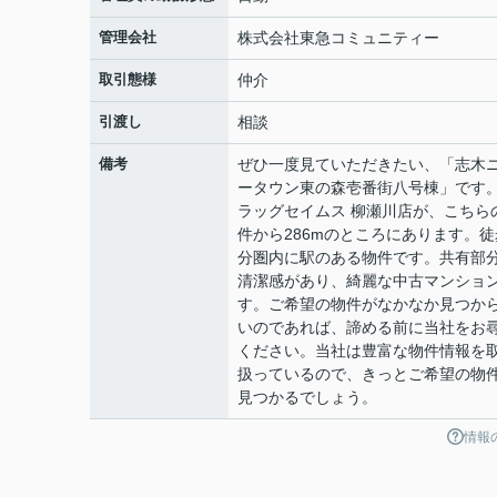
管理会社
株式会社東急コミュニティー
取引態様
仲介
引渡し
相談
備考
ぜひ一度見ていただきたい、「志木
ータウン東の森壱番街八号棟」です
ラッグセイムス 柳瀬川店が、こちら
件から286mのところにあります。徒
分圏内に駅のある物件です。共有部
清潔感があり、綺麗な中古マンショ
す。ご希望の物件がなかなか見つか
いのであれば、諦める前に当社をお
ください。当社は豊富な物件情報を
扱っているので、きっとご希望の物
見つかるでしょう。
情報