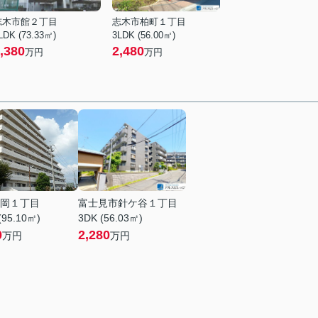
志木市館２丁目
志木市柏町１丁目
LDK (73.33㎡)
3LDK (56.00㎡)
,380
2,480
万円
万円
岡１丁目
富士見市針ケ谷１丁目
(95.10㎡)
3DK (56.03㎡)
0
2,280
万円
万円