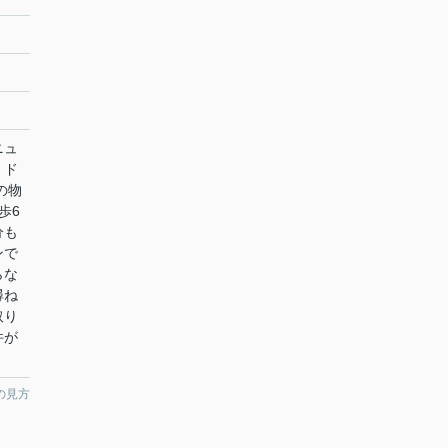
ニュ
。ド
の物
歩6
分も
ンで
らな
尋ね
取り
件が
の見方