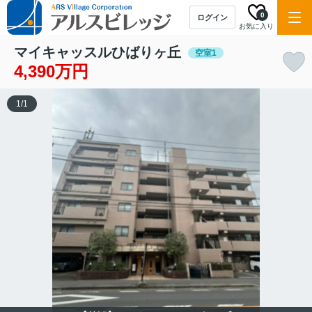
0
ログイン
お気に入り
マイキャッスルひばりヶ丘
空室1
4,390万円
1
/
1