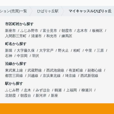
ション(売買)一覧
ひばりヶ丘駅
マイキャッスルひばりヶ丘
市区町村から探す
新座市
ふじみ野市
富士見市
朝霞市
志木市
板橋区
入間郡三芳町
清瀬市
和光市
練馬区
町名から探す
新堀
大字藤久保
大字宮戸
野火止
柏町
中里
三原
石神
中宗岡
羽沢
沿線から探す
東武東上線
武蔵野線
西武池袋線
有楽町線
副都心線
都営三田線
川越線
京浜東北線
埼京線
西武新宿線
駅から探す
ふじみ野
志木
みずほ台
鶴瀬
上福岡
柳瀬川
北朝霞
朝霞台
新河岸
新座