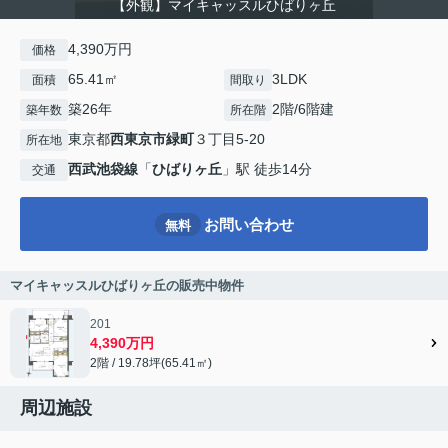
【外観】マイキャッスルひばりヶ丘
4,390万円
価格
65.41㎡
3LDK
面積
間取り
築26年
2階/6階建
築年数
所在階
東京都
西東京市
緑町
３丁目5-20
所在地
西武池袋線
「
ひばりヶ丘
」駅 徒歩14分
交通
お問い合わせ
無料
マイキャッスルひばりヶ丘の販売中物件
201
4,390万円
2階 / 19.78坪(65.41㎡)
周辺施設