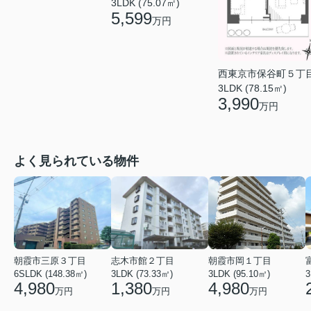
3LDK (75.07㎡)
5,599
万円
西東京市保谷町５丁
3LDK (78.15㎡)
3,990
万円
よく見られている物件
朝霞市三原３丁目
志木市館２丁目
朝霞市岡１丁目
6SLDK (148.38㎡)
3LDK (73.33㎡)
3LDK (95.10㎡)
3
4,980
1,380
4,980
万円
万円
万円