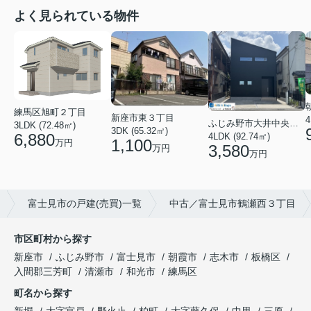
よく見られている物件
練馬区旭町２丁目
新座市東３丁目
4
ふじみ野市大井中央４丁目
3LDK (72.48㎡)
3DK (65.32㎡)
6,880
4LDK (92.74㎡)
1,100
万円
3,580
万円
万円
富士見市の戸建(売買)一覧
中古／富士見市鶴瀬西３丁目
市区町村から探す
新座市
ふじみ野市
富士見市
朝霞市
志木市
板橋区
入間郡三芳町
清瀬市
和光市
練馬区
町名から探す