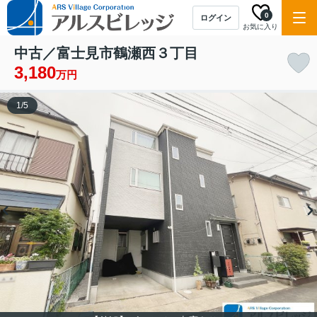
0
ログイン
お気に入り
中古／富士見市鶴瀬西３丁目
3,180
万円
1
/
5