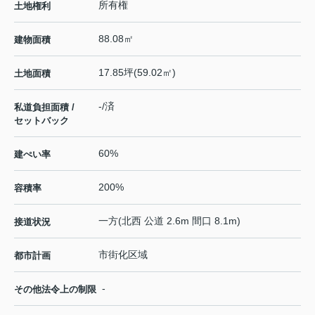
所有権
土地権利
88.08㎡
建物面積
17.85坪(59.02㎡)
土地面積
-/済
私道負担面積 /
セットバック
60%
建ぺい率
200%
容積率
一方(北西 公道 2.6m 間口 8.1m)
接道状況
市街化区域
都市計画
-
その他法令上の制限