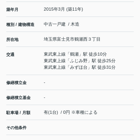
2015年3月 (築11年)
築年月
中古一戸建 / 木造
種別 / 建物構造
埼玉県
富士見市
鶴瀬西
３丁目
所在地
東武東上線
「
鶴瀬
」駅 徒歩10分
交通
東武東上線
「
ふじみ野
」駅 徒歩25分
東武東上線
「
みずほ台
」駅 徒歩31分
-
修繕積立金
-
修繕積立基金
有(1台) / 0円 ※車種による
駐車場 / 月額
その他条件