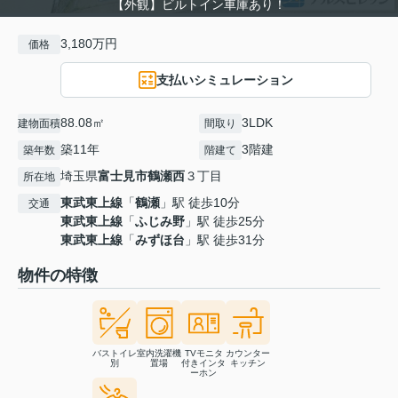
【外観】ビルトイン車庫あり！
3,180万円
価格
支払いシミュレーション
88.08㎡
3LDK
建物面積
間取り
築11年
3階建
築年数
階建て
埼玉県
富士見市
鶴瀬西
３丁目
所在地
東武東上線
「
鶴瀬
」駅 徒歩10分
交通
東武東上線
「
ふじみ野
」駅 徒歩25分
東武東上線
「
みずほ台
」駅 徒歩31分
物件の特徴
バストイレ
室内洗濯機
TVモニタ
カウンター
別
置場
付きインタ
キッチン
ーホン