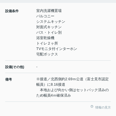
室内洗濯機置場
設備条件
バルコニー
システムキッチン
対面式キッチン
バス・トイレ別
浴室乾燥機
トイレ２ヶ所
TVモニタ付インターホン
宅配ボックス
-
設備(その他)
※接道／北西側約2.69ｍ公道（富士見市認定
備考
幅員）に8.16接道
本地および向かい側はセットバック済みの
ため幅員4ｍ確保済み
情報の見方