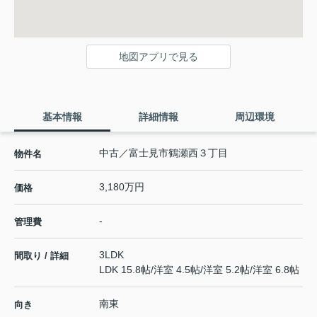
地図アプリで見る
基本情報
詳細情報
周辺環境
中古／富士見市鶴瀬西３丁目
物件名
3,180万円
価格
-
管理費
3LDK
間取り / 詳細
LDK 15.8帖
/
洋室 4.5帖
/
洋室 5.2帖
/
洋室 6.8帖
南東
向き