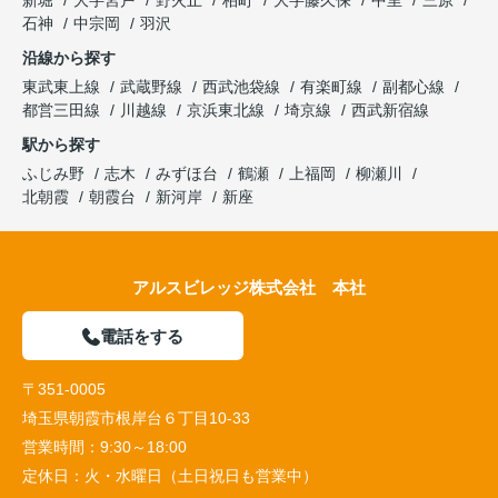
新堀
大字宮戸
野火止
柏町
大字藤久保
中里
三原
石神
中宗岡
羽沢
沿線から探す
東武東上線
武蔵野線
西武池袋線
有楽町線
副都心線
都営三田線
川越線
京浜東北線
埼京線
西武新宿線
駅から探す
ふじみ野
志木
みずほ台
鶴瀬
上福岡
柳瀬川
北朝霞
朝霞台
新河岸
新座
アルスビレッジ株式会社 本社
電話をする
〒351-0005
埼玉県朝霞市根岸台６丁目10-33
営業時間：
9:30～18:00
定休日：
火・水曜日（土日祝日も営業中）