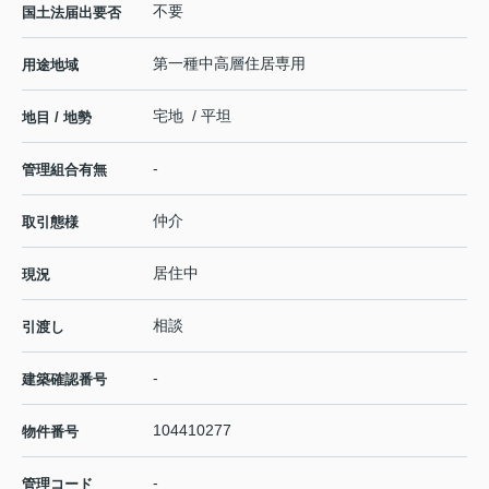
不要
国土法届出要否
第一種中高層住居専用
用途地域
宅地 / 平坦
地目 / 地勢
-
管理組合有無
仲介
取引態様
居住中
現況
相談
引渡し
-
建築確認番号
104410277
物件番号
-
管理コード