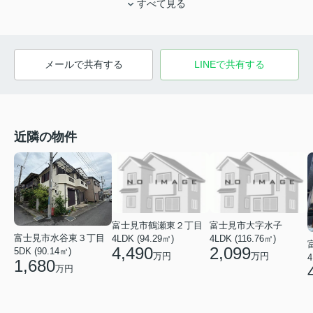
すべて見る
メールで共有する
LINEで共有する
近隣の物件
富士見市鶴瀬東２丁目
富士見市大字水子
富士見市水谷東３丁目
4LDK (94.29㎡)
4LDK (116.76㎡)
4,490
2,099
5DK (90.14㎡)
万円
万円
4
1,680
万円