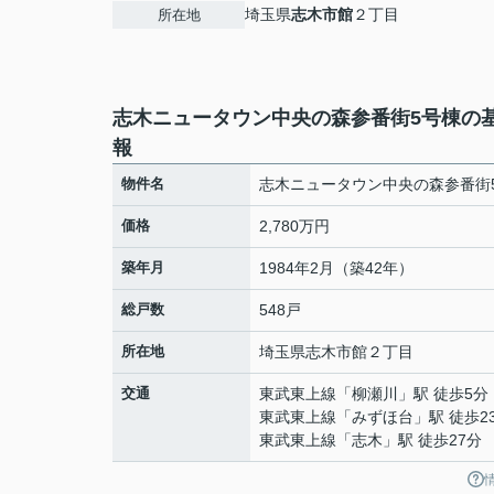
埼玉県
志木市
館
２丁目
所在地
志木ニュータウン中央の森参番街5号棟の
報
物件名
志木ニュータウン中央の森参番街
価格
2,780万円
築年月
1984年2月（築42年）
総戸数
548戸
所在地
埼玉県
志木市
館
２丁目
交通
東武東上線
「
柳瀬川
」駅 徒歩5分
東武東上線
「
みずほ台
」駅 徒歩2
東武東上線
「
志木
」駅 徒歩27分