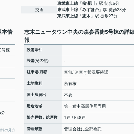
東武東上線
「
柳瀬川
」駅 徒歩5分
東武東上線
「
みずほ台
」駅 徒歩23分
交通
東武東上線
「
志木
」駅 徒歩27分
基本情
志木ニュータウン中央の森参番街5号棟の詳
報
5号棟
設備条件
設備(その他)
-
駐車場/月額
空無/ ※空き状況要確認
土地権利
所有権
国土法届出
不要
用途地域
第一種中高層住居専用
3分
販売戸数 / 総戸数
1戸 / 548戸
管理形態
管理会社に全部委託
情報の見方