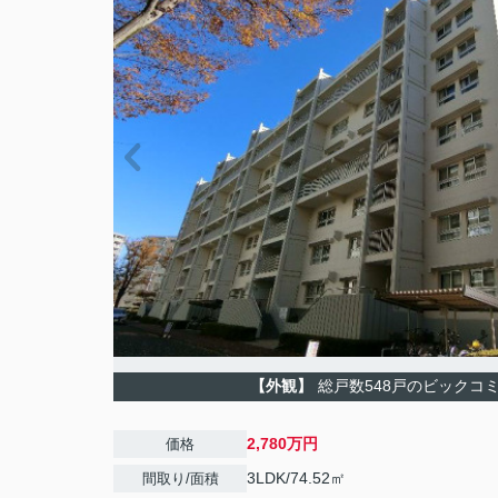
【外観】
総戸数548戸のビックコ
2,780万円
価格
3LDK/74.52㎡
間取り/面積