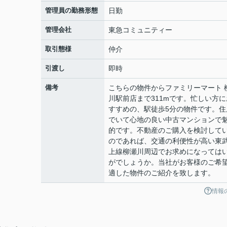
管理員の勤務形態
日勤
管理会社
東急コミュニティー
取引態様
仲介
引渡し
即時
備考
こちらの物件からファミリーマート 
川駅前店まで311mです。忙しい方に
すすめの、駅徒歩5分の物件です。住
でいて心地の良い中古マンションで
的です。不動産のご購入を検討して
のであれば、交通の利便性が高い東
上線柳瀬川周辺でお求めになっては
がでしょうか。当社がお客様のご希
適した物件のご紹介を致します。
情報