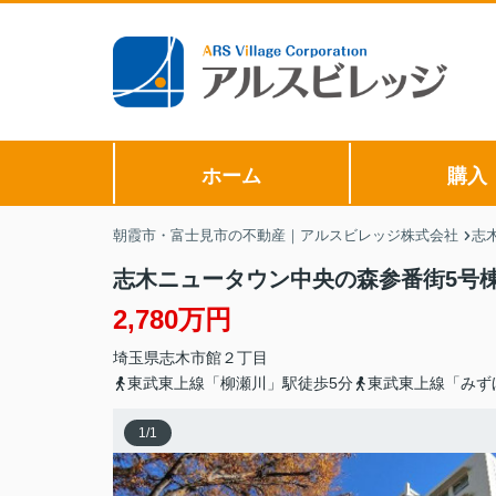
ホーム
購入
朝霞市・富士見市の不動産｜アルスビレッジ株式会社
志
志木ニュータウン中央の森参番街5号
2,780万円
埼玉県
志木市
館
２丁目
東武東上線「柳瀬川」駅徒歩5分
東武東上線「みず
1
/
1