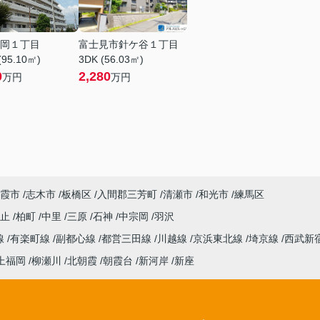
岡１丁目
富士見市針ケ谷１丁目
(95.10㎡)
3DK (56.03㎡)
0
2,280
万円
万円
霞市
志木市
板橋区
入間郡三芳町
清瀬市
和光市
練馬区
火止
柏町
中里
三原
石神
中宗岡
羽沢
線
有楽町線
副都心線
都営三田線
川越線
京浜東北線
埼京線
西武新
上福岡
柳瀬川
北朝霞
朝霞台
新河岸
新座