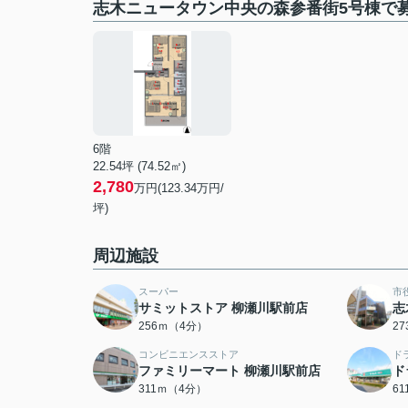
志木ニュータウン中央の森参番街5号棟で
6階
22.54坪 (74.52㎡)
2,780
万円(123.34万円/
坪)
周辺施設
スーパー
市
サミットストア 柳瀬川駅前店
志
256ｍ（4分）
2
コンビニエンスストア
ド
ファミリーマート 柳瀬川駅前店
ド
311ｍ（4分）
6