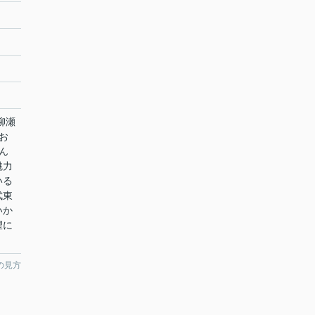
柳瀬
お
ん
魅力
いる
武東
いか
望に
の見方