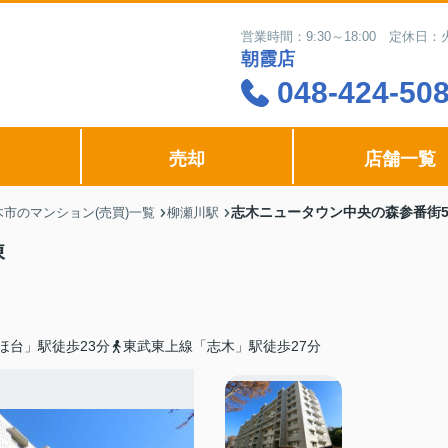
営業時間：9:30～18:00 定休
朝霞店
048-424-50
売却
店舗一覧
志木ニュータウン中央の森参番街
木市のマンション(売買)一覧
柳瀬川駅
棟
ほ台」駅徒歩23分
東武東上線「志木」駅徒歩27分