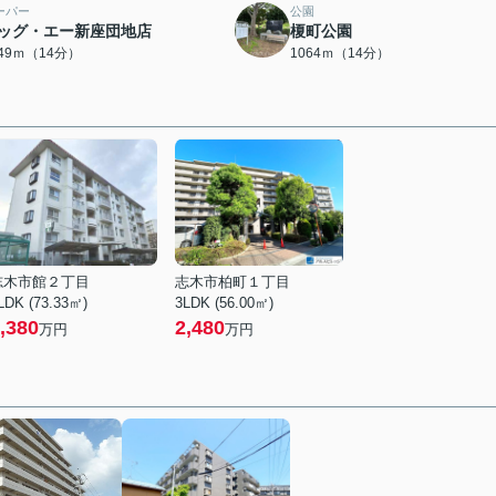
ーパー
公園
ッグ・エー新座団地店
榎町公園
049ｍ（14分）
1064ｍ（14分）
志木市館２丁目
志木市柏町１丁目
LDK (73.33㎡)
3LDK (56.00㎡)
,380
2,480
万円
万円