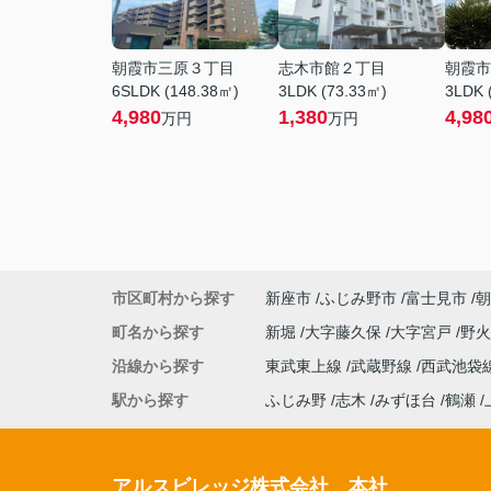
朝霞市三原３丁目
志木市館２丁目
朝霞市
6SLDK (148.38㎡)
3LDK (73.33㎡)
3LDK 
4,980
1,380
4,98
万円
万円
市区町村から探す
新座市
ふじみ野市
富士見市
朝
町名から探す
新堀
大字藤久保
大字宮戸
野
沿線から探す
東武東上線
武蔵野線
西武池袋
駅から探す
ふじみ野
志木
みずほ台
鶴瀬
アルスビレッジ株式会社 本社