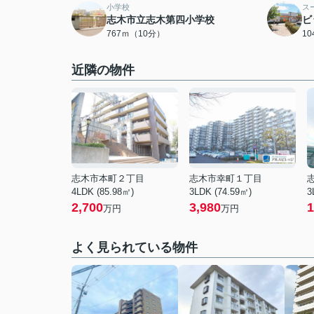
小学校
ス
志木市立志木第四小学校
ビ
767ｍ（10分）
1
近隣の物件
志木市本町２丁目
志木市幸町１丁目
4LDK (85.98㎡)
3LDK (74.59㎡)
3
2,700
3,980
1
万円
万円
よく見られている物件