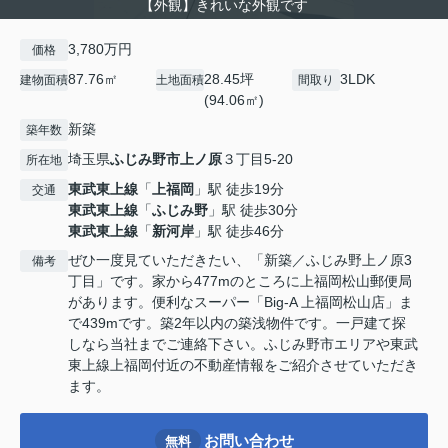
【外観】きれいな外観です
3,780万円
価格
87.76㎡
28.45坪
3LDK
建物面積
土地面積
間取り
(94.06㎡)
新築
築年数
埼玉県
ふじみ野市
上ノ原
３丁目5-20
所在地
東武東上線
「
上福岡
」駅 徒歩19分
交通
東武東上線
「
ふじみ野
」駅 徒歩30分
東武東上線
「
新河岸
」駅 徒歩46分
ぜひ一度見ていただきたい、「新築／ふじみ野上ノ原3
備考
丁目」です。家から477mのところに上福岡松山郵便局
があります。便利なスーパー「Big-A 上福岡松山店」ま
で439mです。築2年以内の築浅物件です。一戸建て探
しなら当社までご連絡下さい。ふじみ野市エリアや東武
東上線上福岡付近の不動産情報をご紹介させていただき
ます。
お問い合わせ
無料