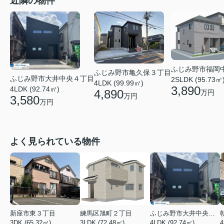
近隣の物件
ふじみ野市福岡
ふじみ野市亀久保３丁目
ふじみ野市大井中央４丁目
2SLDK (95.73㎡
4LDK (99.99㎡)
3,890
4LDK (92.74㎡)
4,890
万円
万円
3,580
万円
よく見られている物件
新座市東３丁目
練馬区旭町２丁目
ふじみ野市大井中央４丁目
3DK (65.32㎡)
3LDK (72.48㎡)
4LDK (92.74㎡)
4