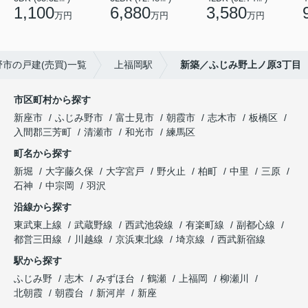
1,100
6,880
3,580
万円
万円
万円
市の戸建(売買)一覧
上福岡駅
新築／ふじみ野上ノ原3丁目
市区町村から探す
新座市
ふじみ野市
富士見市
朝霞市
志木市
板橋区
入間郡三芳町
清瀬市
和光市
練馬区
町名から探す
新堀
大字藤久保
大字宮戸
野火止
柏町
中里
三原
石神
中宗岡
羽沢
沿線から探す
東武東上線
武蔵野線
西武池袋線
有楽町線
副都心線
都営三田線
川越線
京浜東北線
埼京線
西武新宿線
駅から探す
ふじみ野
志木
みずほ台
鶴瀬
上福岡
柳瀬川
北朝霞
朝霞台
新河岸
新座