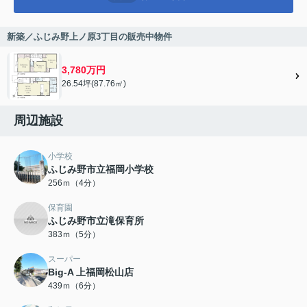
新築／ふじみ野上ノ原3丁目の販売中物件
3,780万円
26.54坪(87.76㎡)
周辺施設
小学校
ふじみ野市立福岡小学校
256ｍ（4分）
保育園
ふじみ野市立滝保育所
383ｍ（5分）
スーパー
Big-A 上福岡松山店
439ｍ（6分）