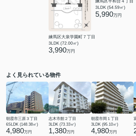
練馬区平和台４丁目
3LDK (54.59㎡)
5,990
万円
練馬区大泉学園町７丁目
3LDK (72.00㎡)
3,990
万円
よく見られている物件
朝霞市三原３丁目
志木市館２丁目
朝霞市岡１丁目
6SLDK (148.38㎡)
3LDK (73.33㎡)
3LDK (95.10㎡)
3
4,980
1,380
4,980
万円
万円
万円