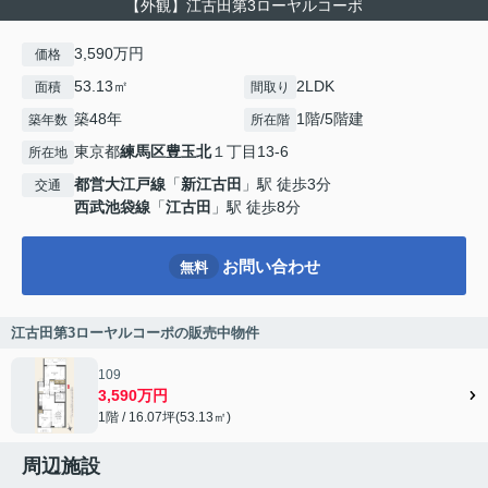
【外観】江古田第3ローヤルコーポ
3,590万円
価格
53.13㎡
2LDK
面積
間取り
築48年
1階/5階建
築年数
所在階
東京都
練馬区
豊玉北
１丁目13-6
所在地
都営大江戸線
「
新江古田
」駅 徒歩3分
交通
西武池袋線
「
江古田
」駅 徒歩8分
お問い合わせ
無料
江古田第3ローヤルコーポの販売中物件
109
3,590万円
1階 / 16.07坪(53.13㎡)
周辺施設