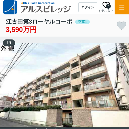
0
ログイン
お気に入り
江古田第3ローヤルコーポ
空室1
3,590万円
1
/
1