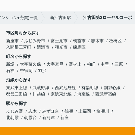
ンション(売買)一覧
新江古田駅
江古田第3ローヤルコーポ
市区町村から探す
新座市
ふじみ野市
富士見市
朝霞市
志木市
板橋区
入間郡三芳町
清瀬市
和光市
練馬区
町名から探す
新堀
大字藤久保
大字宮戸
野火止
柏町
中里
三原
石神
中宗岡
羽沢
沿線から探す
東武東上線
武蔵野線
西武池袋線
有楽町線
副都心線
都営三田線
川越線
京浜東北線
埼京線
西武新宿線
駅から探す
ふじみ野
志木
みずほ台
鶴瀬
上福岡
柳瀬川
北朝霞
朝霞台
新河岸
新座