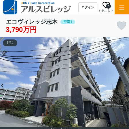
0
ログイン
お気に入り
エコヴィレッジ志木
空室1
3,790万円
1
/
24