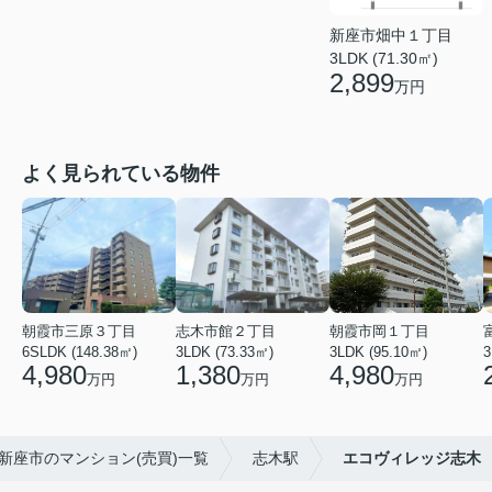
新座市畑中１丁目
3LDK (71.30㎡)
2,899
万円
よく見られている物件
朝霞市三原３丁目
志木市館２丁目
朝霞市岡１丁目
6SLDK (148.38㎡)
3LDK (73.33㎡)
3LDK (95.10㎡)
3
4,980
1,380
4,980
万円
万円
万円
新座市のマンション(売買)一覧
志木駅
エコヴィレッジ志木