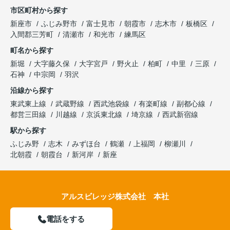
市区町村から探す
新座市
ふじみ野市
富士見市
朝霞市
志木市
板橋区
入間郡三芳町
清瀬市
和光市
練馬区
町名から探す
新堀
大字藤久保
大字宮戸
野火止
柏町
中里
三原
石神
中宗岡
羽沢
沿線から探す
東武東上線
武蔵野線
西武池袋線
有楽町線
副都心線
都営三田線
川越線
京浜東北線
埼京線
西武新宿線
駅から探す
ふじみ野
志木
みずほ台
鶴瀬
上福岡
柳瀬川
北朝霞
朝霞台
新河岸
新座
アルスビレッジ株式会社 本社
電話をする