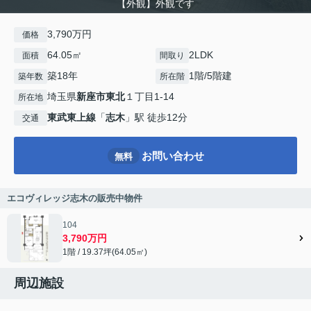
【外観】外観です
3,790万円
価格
64.05㎡
2LDK
面積
間取り
築18年
1階/5階建
築年数
所在階
埼玉県
新座市
東北
１丁目1-14
所在地
東武東上線
「
志木
」駅 徒歩12分
交通
お問い合わせ
無料
エコヴィレッジ志木の販売中物件
104
3,790万円
1階 / 19.37坪(64.05㎡)
周辺施設