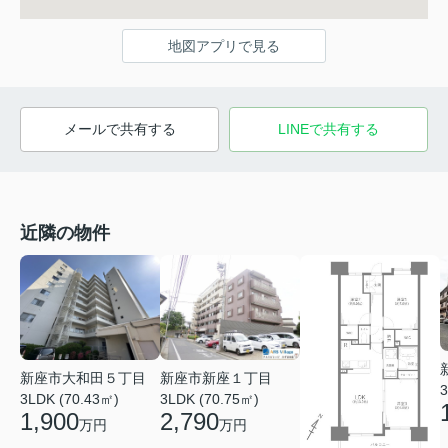
地図アプリで見る
メールで共有する
LINEで共有する
近隣の物件
新座市大和田５丁目
新座市新座１丁目
3
3LDK (70.43㎡)
3LDK (70.75㎡)
1,900
2,790
万円
万円