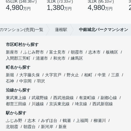
6SLDK (148.38㎡)
3LDK (73.33㎡)
3LDK (95.10㎡)
3
4,980
1,380
4,980
万円
万円
万円
のマンション(売買)一覧
蓮根駅
中銀城北パークマンシオン
市区町村から探す
新座市
ふじみ野市
富士見市
朝霞市
志木市
板橋区
入間郡三芳町
清瀬市
和光市
練馬区
町名から探す
新堀
大字藤久保
大字宮戸
野火止
柏町
中里
三原
石神
中宗岡
羽沢
沿線から探す
東武東上線
武蔵野線
西武池袋線
有楽町線
副都心線
都営三田線
川越線
京浜東北線
埼京線
西武新宿線
駅から探す
ふじみ野
志木
みずほ台
鶴瀬
上福岡
柳瀬川
北朝霞
朝霞台
新河岸
新座