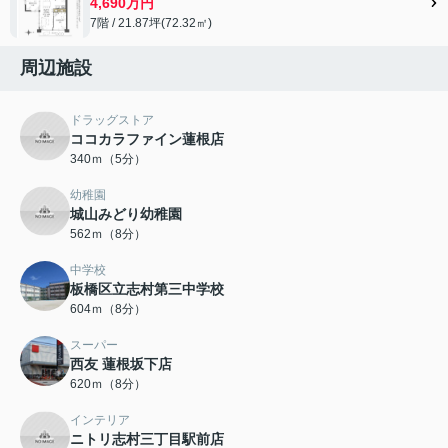
4,690万円
7階 / 21.87坪(72.32㎡)
周辺施設
ドラッグストア
ココカラファイン蓮根店
340ｍ（5分）
幼稚園
城山みどり幼稚園
562ｍ（8分）
中学校
板橋区立志村第三中学校
604ｍ（8分）
スーパー
西友 蓮根坂下店
620ｍ（8分）
インテリア
ニトリ志村三丁目駅前店