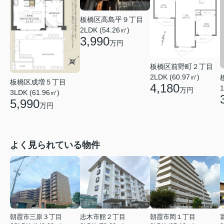
板橋区高島平９丁目
2LDK (54.26㎡)
3,990
万円
板橋区前野町２丁目
2LDK (60.97㎡)
板橋区成増５丁目
4,180
1
万円
3LDK (61.96㎡)
5,990
万円
よく見られている物件
朝霞市三原３丁目
志木市館２丁目
朝霞市岡１丁目