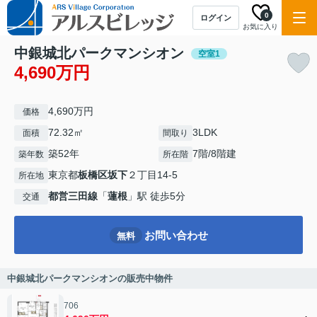
0
ログイン
お気に入り
中銀城北パークマンシオン
空室1
4,690万円
4,690万円
価格
72.32㎡
3LDK
面積
間取り
築52年
7階/8階建
築年数
所在階
東京都
板橋区
坂下
２丁目14-5
所在地
都営三田線
「
蓮根
」駅 徒歩5分
交通
お問い合わせ
無料
中銀城北パークマンシオンの販売中物件
706