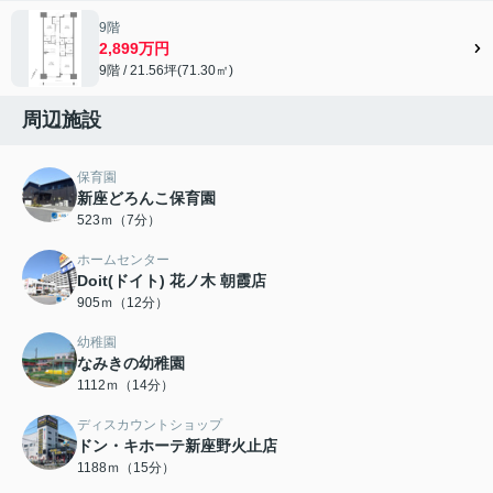
9階
2,899万円
9階 / 21.56坪(71.30㎡)
周辺施設
保育園
新座どろんこ保育園
523ｍ（7分）
ホームセンター
Doit(ドイト) 花ノ木 朝霞店
905ｍ（12分）
幼稚園
なみきの幼稚園
1112ｍ（14分）
ディスカウントショップ
ドン・キホーテ新座野火止店
1188ｍ（15分）