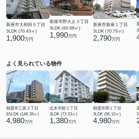
新座市野火止３丁目
新座市大和田５丁目
新座市新座１丁目
3LDK (60.88㎡)
3
3LDK (70.43㎡)
3LDK (70.75㎡)
1,990
万円
1,900
2,790
万円
万円
よく見られている物件
朝霞市三原３丁目
志木市館２丁目
朝霞市岡１丁目
6SLDK (148.38㎡)
3LDK (73.33㎡)
3LDK (95.10㎡)
3
4,980
1,380
4,980
万円
万円
万円