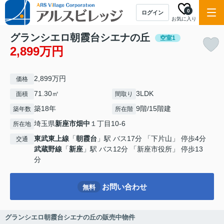
0
ログイン
お気に入り
グランシエロ朝霞台シエナの丘
空室1
2,899万円
2,899万円
価格
71.30㎡
3LDK
面積
間取り
築18年
9階/15階建
築年数
所在階
埼玉県
新座市
畑中
１丁目10-6
所在地
東武東上線
「
朝霞台
」駅 バス17分 「下片山」 停歩4分
交通
武蔵野線
「
新座
」駅 バス12分 「新座市役所」 停歩13
分
お問い合わせ
無料
グランシエロ朝霞台シエナの丘の販売中物件