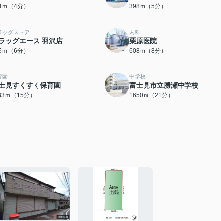
14ｍ（4分）
398ｍ（5分）
ラッグストア
内科
ラッグエース 羽沢店
栗原医院
15ｍ（6分）
608ｍ（8分）
育園
中学校
士見すくすく保育園
富士見市立勝瀬中学校
133ｍ（15分）
1650ｍ（21分）