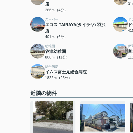
店
3
286ｍ（4分）
スーパー
ド
エコス TAIRAYA(タイラヤ) 羽沢
ド
店
4
401ｍ（6分）
幼稚園
保
谷津幼稚園
富
806ｍ（11分）
1
総合病院
イムス富士見総合病院
1822ｍ（23分）
近隣の物件