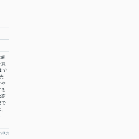
上線
を買
まで
売
社や
てる
の高
載で
は、
さ
の見方