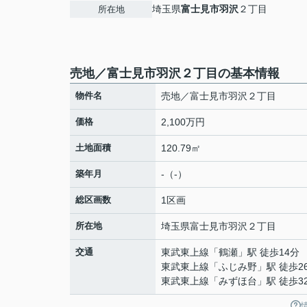
埼玉県
富士見市
羽沢
２丁目
所在地
売地／富士見市羽沢２丁目の基本情報
物件名
売地／富士見市羽沢２丁目
価格
2,100万円
土地面積
120.79㎡
築年月
-（-）
総区画数
1区画
所在地
埼玉県
富士見市
羽沢
２丁目
交通
東武東上線
「
鶴瀬
」駅 徒歩14分
東武東上線
「
ふじみ野
」駅 徒歩2
東武東上線
「
みずほ台
」駅 徒歩3