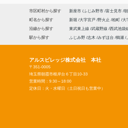
市区町村から探す
新座市
ふじみ野市
富士見市
朝
町名から探す
新堀
大字宮戸
野火止
柏町
大
沿線から探す
東武東上線
武蔵野線
西武池袋
駅から探す
ふじみ野
志木
みずほ台
鶴瀬
アルスビレッジ株式会社 本社
〒351-0005
埼玉県朝霞市根岸台６丁目10-33
営業時間：
9:30～18:00
定休日：
火・水曜日（土日祝日も営業中）