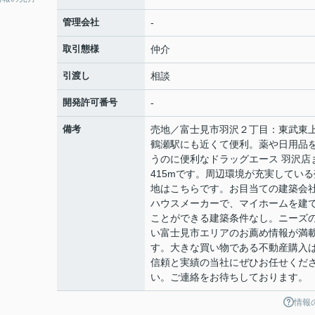
管理会社
-
取引態様
仲介
引渡し
相談
開発許可番号
-
備考
売地／富士見市羽沢２丁目：東武東
鶴瀬駅にも近くて便利。薬や日用品
うのに便利なドラッグエース 羽沢店
415mです。周辺環境が充実している
地はこちらです。お目当ての建築会
ハウスメーカーで、マイホームを建
ことができる建築条件なし。ニーズ
い富士見市エリアのお薦め情報が満
す。大きな買い物である不動産購入
信頼と実績の当社にぜひお任せくだ
い。ご連絡をお待ちしております。
情報