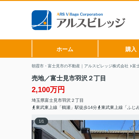
ホーム
購入
朝霞市・富士見市の不動産｜アルスビレッジ株式会社
富
売地／富士見市羽沢２丁目
2,100万円
埼玉県
富士見市
羽沢
２丁目
東武東上線「鶴瀬」駅徒歩14分
東武東上線「ふじみ
1
/
1