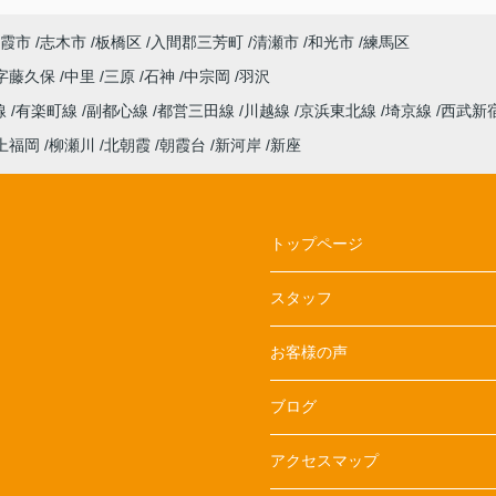
霞市
志木市
板橋区
入間郡三芳町
清瀬市
和光市
練馬区
字藤久保
中里
三原
石神
中宗岡
羽沢
線
有楽町線
副都心線
都営三田線
川越線
京浜東北線
埼京線
西武新
上福岡
柳瀬川
北朝霞
朝霞台
新河岸
新座
トップページ
スタッフ
お客様の声
ブログ
アクセスマップ