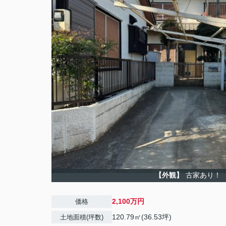
【外観】
古家あり！
2,100万円
価格
120.79㎡(36.53坪)
土地面積(坪数)