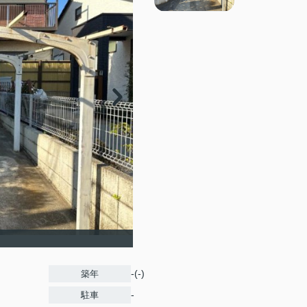
-(-)
築年
-
駐車