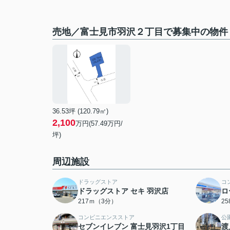
売地／富士見市羽沢２丁目で募集中の物件
36.53坪 (120.79㎡)
2,100
万円(57.49万円/
坪)
周辺施設
ドラッグストア
コ
ドラッグストア セキ 羽沢店
ロ
217ｍ（3分）
2
コンビニエンスストア
公
セブンイレブン 富士見羽沢1丁目
渡