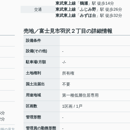
東武東上線
「
鶴瀬
」駅 徒歩14分
東武東上線
「
ふじみ野
」駅 徒歩26分
交通
東武東上線
「
みずほ台
」駅 徒歩32分
売地／富士見市羽沢２丁目の詳細情報
設備条件
設備(その他)
-
駐車場/月額
-/-
土地権利
所有権
国土法届出
不要
用途地域
第一種低層住居専用
区画数
1区画 / 1戸
6分
管理形態
-
2分
管理員の勤務形態
-
情報の見方