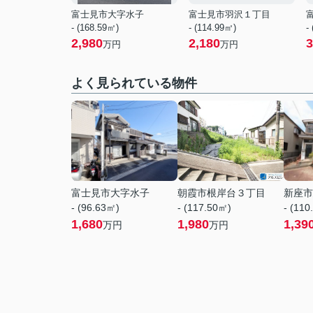
富士見市大字水子
富士見市羽沢１丁目
- (168.59㎡)
- (114.99㎡)
-
2,980
2,180
3
万円
万円
よく見られている物件
富士見市大字水子
朝霞市根岸台３丁目
新座市
- (96.63㎡)
- (117.50㎡)
- (110
1,680
1,980
1,39
万円
万円