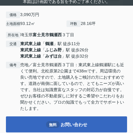
本図は計画図である旨を予めご了承ください。
3,090万円
価格
93.12㎡
28.16坪
土地面積
坪数
埼玉県
富士見市
鶴瀬西
３丁目
所在地
東武東上線
「
鶴瀬
」駅 徒歩11分
交通
東武東上線
「
ふじみ野
」駅 徒歩26分
東武東上線
「
みずほ台
」駅 徒歩32分
売地／富士見市鶴瀬西３丁目：東武東上線鶴瀬駅にも近
備考
くて便利。北松原第2公園まで438mです。周辺環境の
良い売地ですので、土地購入をご検討の方におすすめで
す。道路が南側に面しているので、とてもニーズが高い
です。当社は知識豊富なスタッフの対応力が自慢です。
ぜひお客様の不動産探しに対するご希望やこだわりをお
聞かせください。プロの知識でもって全力でサポートい
たします。
お問い合わせ
無料