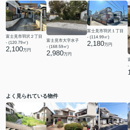
富士見市羽沢１丁目
富士見市羽沢２丁目
- (114.99㎡)
富士見市大字水子
2,180
- (120.79㎡)
万円
- (168.59㎡)
2,100
万円
2,980
万円
-
よく見られている物件