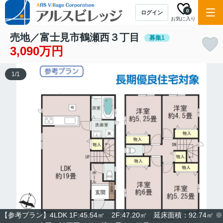
0
ログイン
お気に入り
売地／富士見市鶴瀬西３丁目
募集1
3,090万円
1
/
1
【参考プラン】4LDK 1F:45.54㎡ 2F:47.20㎡ 延床面積：92.74㎡ ※