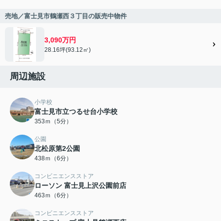
売地／富士見市鶴瀬西３丁目の販売中物件
3,090万円
28.16坪(93.12㎡)
周辺施設
小学校
富士見市立つるせ台小学校
353ｍ（5分）
公園
北松原第2公園
438ｍ（6分）
コンビニエンスストア
ローソン 富士見上沢公園前店
463ｍ（6分）
コンビニエンスストア