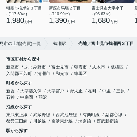
朝霞市根岸台３丁目
新座市馬場２丁目
富士見市大字水子
- (117.50㎡)
- (110.99㎡)
- (96.63㎡)
-
1,980
1,390
1,680
万円
万円
万円
見市の土地(売買)一覧
鶴瀬駅
売地／富士見市鶴瀬西３丁目
市区町村から探す
新座市
ふじみ野市
富士見市
朝霞市
志木市
板橋区
入間郡三芳町
清瀬市
和光市
練馬区
町名から探す
新堀
大字藤久保
大字宮戸
野火止
柏町
中里
三原
石神
中宗岡
羽沢
沿線から探す
東武東上線
武蔵野線
西武池袋線
有楽町線
副都心線
都営三田線
川越線
京浜東北線
埼京線
西武新宿線
駅から探す