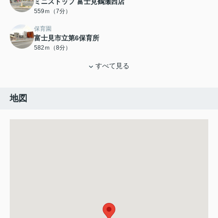
ミニストップ 富士見鶴瀬西店
559ｍ（7分）
保育園
富士見市立第6保育所
582ｍ（8分）
すべて見る
地図